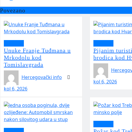
Povezano
Aktualno
Aktualno
Unuke Franje Tuđmana u
Pijanim turis
Mrkodolu kod
brodica kod H
Tomislavgrada
Hercegov
Hercegovački info
kol 6, 2026
kol 6, 2026
Aktualno
Aktualno
Požar kod Tre