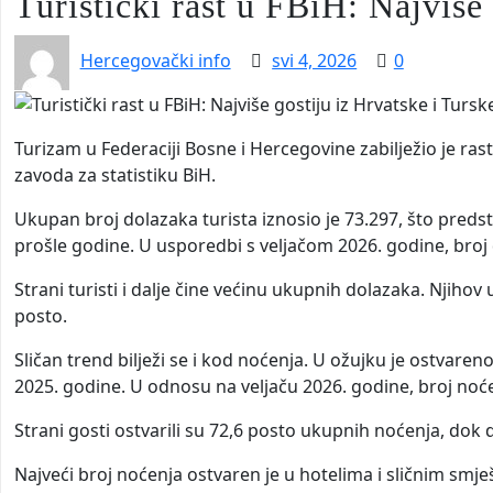
Turistički rast u FBiH: Najviše
Hercegovački info
svi 4, 2026
0
Turizam u Federaciji Bosne i Hercegovine zabilježio je ra
zavoda za statistiku BiH.
Ukupan broj dolazaka turista iznosio je 73.297, što preds
prošle godine. U usporedbi s veljačom 2026. godine, broj d
Strani turisti i dalje čine većinu ukupnih dolazaka. Njihov 
posto.
Sličan trend bilježi se i kod noćenja. U ožujku je ostvaren
2025. godine. U odnosu na veljaču 2026. godine, broj noćen
Strani gosti ostvarili su 72,6 posto ukupnih noćenja, dok d
Najveći broj noćenja ostvaren je u hotelima i sličnim smj