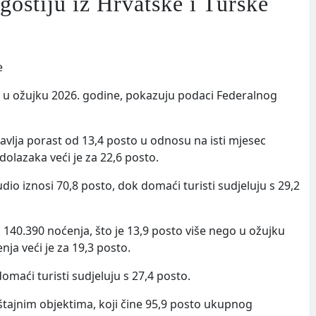
 gostiju iz Hrvatske i Turske
st u ožujku 2026. godine, pokazuju podaci Federalnog
tavlja porast od 13,4 posto u odnosu na isti mjesec
olazaka veći je za 22,6 posto.
udio iznosi 70,8 posto, dok domaći turisti sudjeluju s 29,2
o 140.390 noćenja, što je 13,9 posto više nego u ožujku
ja veći je za 19,3 posto.
omaći turisti sudjeluju s 27,4 posto.
eštajnim objektima, koji čine 95,9 posto ukupnog