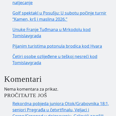
natjecanje
Golf spektakl u Posušju: U subotu počinje turnir
“Kamen, krš i maslina 2026.”
Unuke Franje Tuđmana u Mrkodolu kod
Tomislavgrada
Pijanim turistima potonula brodica kod Hvara
Četiri osobe ozlijeđene u teškoj nesreći kod
Tomislavgrada
Komentari
Nema komentara za prikaz.
PROČITAJTE JOŠ
Rekordna pobjeda juniora Otok/Grabovnika 18:1,
seniori Pregrađa u četvrtfinalu, Veljaci i