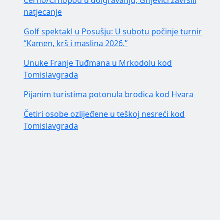
Cerno/Crnopod u doigravanju, Grljevići završili
natjecanje
Golf spektakl u Posušju: U subotu počinje turnir
“Kamen, krš i maslina 2026.”
Unuke Franje Tuđmana u Mrkodolu kod
Tomislavgrada
Pijanim turistima potonula brodica kod Hvara
Četiri osobe ozlijeđene u teškoj nesreći kod
Tomislavgrada