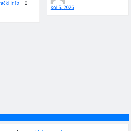
ački info
kol 5, 2026