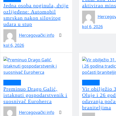
Jedna osoba poginula, dvije
aktivirao min
ozlijeđene: Automobil
Hercegov
smrskan nakon silovitog
udara u stup
kol 6, 2026
Hercegovački info
kol 6, 2026
Aktualno
Aktualno
Preminuo Drago Galić,
Vir obilježio 
istaknuti gospodarstvenik i
Oluje i 26 god
suosnivač Euroherca
odavanja poča
braniteljima
Hercegovački info