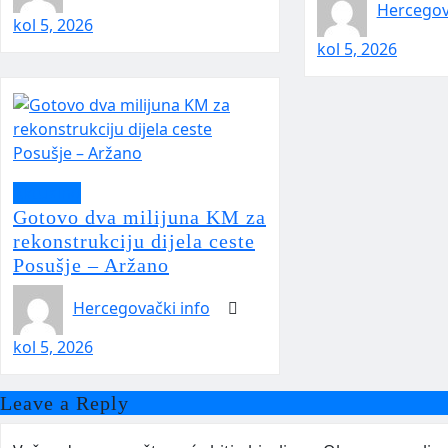
Hercegov
kol 5, 2026
kol 5, 2026
Aktualno
Gotovo dva milijuna KM za
rekonstrukciju dijela ceste
Posušje – Aržano
Hercegovački info
kol 5, 2026
Leave a Reply