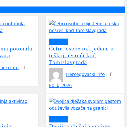
Aktualno
tima potonula
Četiri osobe ozlijeđene u
vara
teškoj nesreći kod
Tomislavgrada
ački info
Hercegovački info
kol 6, 2026
Aktualno
binja
Dvojica dječaka svojom