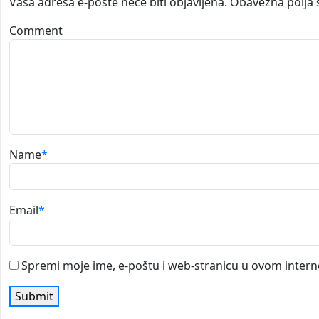
Vaša adresa e-pošte neće biti objavljena.
Obavezna polja 
Comment
Name
*
Email
*
Spremi moje ime, e-poštu i web-stranicu u ovom intern