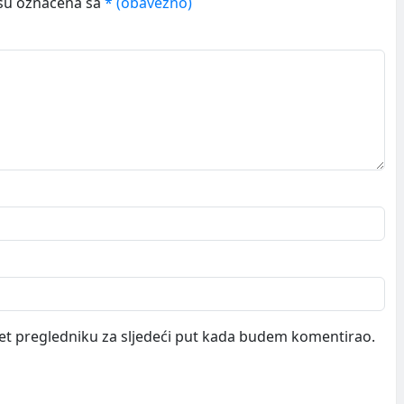
su označena sa
* (obavezno)
et pregledniku za sljedeći put kada budem komentirao.