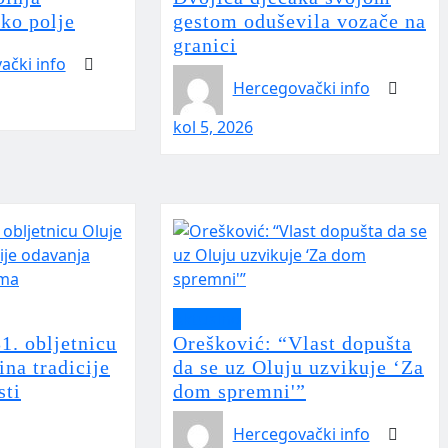
sko polje
gestom oduševila vozače na
granici
ački info
Hercegovački info
kol 5, 2026
Aktualno
31. obljetnicu
Orešković: “Vlast dopušta
ina tradicije
da se uz Oluju uzvikuje ‘Za
sti
dom spremni'”
Hercegovački info