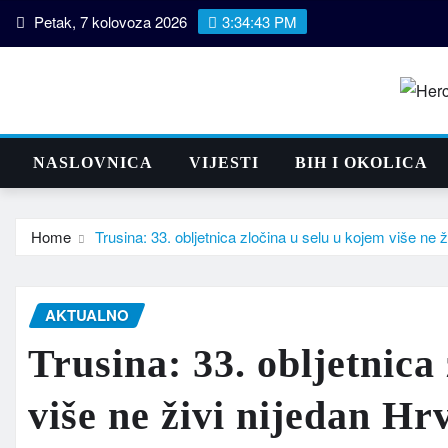
Skip
Petak, 7 kolovoza 2026
3:34:44 PM
to
content
NASLOVNICA
VIJESTI
BIH I OKOLICA
Home
Trusina: 33. obljetnica zločina u selu u kojem više ne ž
AKTUALNO
Trusina: 33. obljetnica
više ne živi nijedan Hr