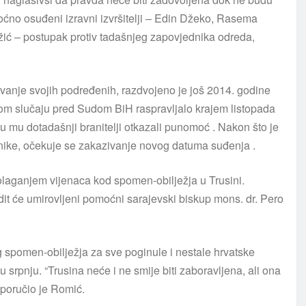
oćno osuđeni izravni izvršitelji – Edin Džeko, Rasema
ć – postupak protiv tadašnjeg zapovjednika odreda,
anje svojih podređenih, razdvojeno je još 2014. godine
om slučaju pred Sudom BiH raspravljalo krajem listopada
u mu dotadašnji branitelji otkazali punomoć . Nakon što je
tnike, očekuje se zakazivanje novog datuma suđenja .
laganjem vijenaca kod spomen-obilježja u Trusini.
dit će umirovljeni pomoćni sarajevski biskup mons. dr. Pero
og spomen-obilježja za sve poginule i nestale hrvatske
u srpnju. “Trusina neće i ne smije biti zaboravljena, ali ona
, poručio je Romić.