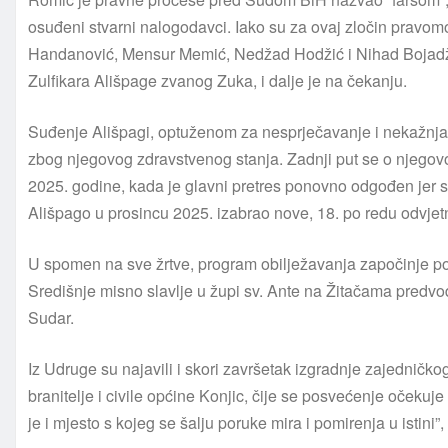
osuđeni stvarni nalogodavci. Iako su za ovaj zločin pravom
Handanović, Mensur Memić, Nedžad Hodžić i Nihad Bojadži
Zulfikara Ališpage zvanog Zuka, i dalje je na čekanju.
Suđenje Ališpagi, optuženom za nesprječavanje i nekažnjav
zbog njegovog zdravstvenog stanja. Zadnji put se o njegov
2025. godine, kada je glavni pretres ponovno odgođen jer s
Ališpago u prosincu 2025. izabrao nove, 18. po redu odvje
U spomen na sve žrtve, program obilježavanja započinje po
Središnje misno slavlje u župi sv. Ante na Žitačama predvo
Sudar.
Iz Udruge su najavili i skori završetak izgradnje zajedničk
branitelje i civile općine Konjic, čije se posvećenje očekuje 
je i mjesto s kojeg se šalju poruke mira i pomirenja u istini”