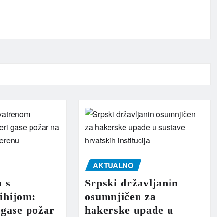
AKTUALNO
a s
Srpski državljanin
ihijom:
osumnjičen za
 gase požar
hakerske upade u