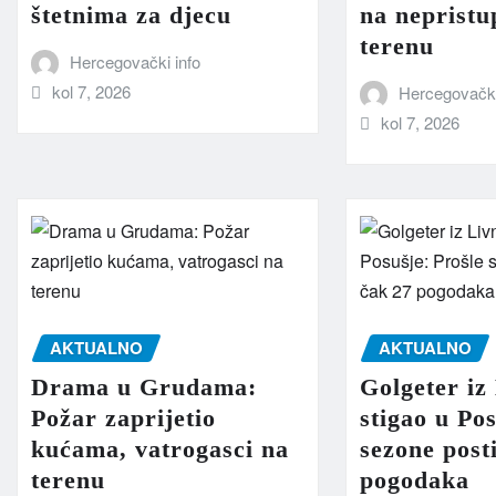
štetnima za djecu
na neprist
terenu
Hercegovački info
kol 7, 2026
Hercegovački
kol 7, 2026
AKTUALNO
AKTUALNO
Drama u Grudama:
Golgeter iz
Požar zaprijetio
stigao u Po
kućama, vatrogasci na
sezone post
terenu
pogodaka