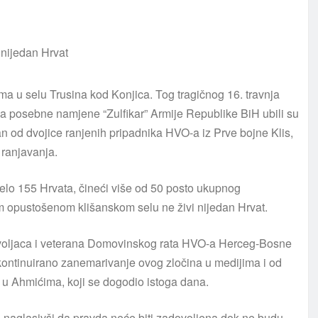
ma u selu Trusina kod Konjica. Tog tragičnog 16. travnja
 za posebne namjene “Zulfikar” Armije Republike BiH ubili su
an od dvojice ranjenih pripadnika HVO-a iz Prve bojne Klis,
ranjavanja.
jelo 155 Hrvata, čineći više od 50 posto ukupnog
m opustošenom klišanskom selu ne živi nijedan Hrvat.
ovoljaca i veterana Domovinskog rata HVO-a Herceg-Bosne
kontinuirano zanemarivanje ovog zločina u medijima i od
u Ahmićima, koji se dogodio istoga dana.
naglasivši da pravda neće biti zadovoljena dok ne budu