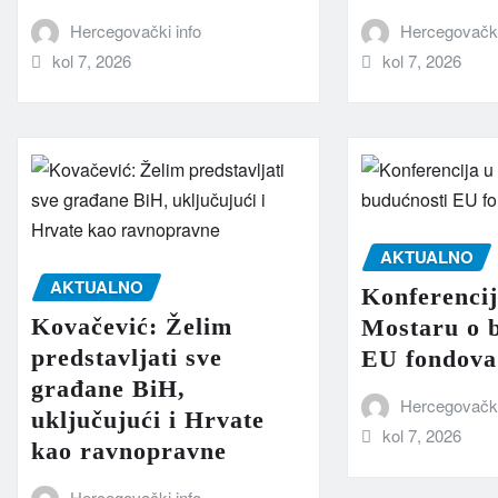
Hercegovački info
Hercegovački
kol 7, 2026
kol 7, 2026
AKTUALNO
AKTUALNO
Konferencij
Kovačević: Želim
Mostaru o 
predstavljati sve
EU fondova
građane BiH,
Hercegovački
uključujući i Hrvate
kol 7, 2026
kao ravnopravne
Hercegovački info