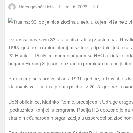
Hercegovački info
tra 16, 2026
0
Danas se navršava 33. obljetnica ratnog zločina nad Hrvati
1993. godine, u ranim jutarnjim satima, pripadnici jedinice
22 Hrvata – 15 civila i sedam pripadnika HVO-a, dok je jed
brigade Herceg Stjepan, naknadno preminuo od posljedica 
Prema popisu stanovništva iz 1991. godine, u Trusini je živ
stanovništva . Danas, prema popisu iz 2013. godine, u ovo
Uoči obljetnice, Marinko Romić, predsjednik Udruge drag
(podružnica Konjic), u programu Radija HB upozorio je na 
strane međunarodnih organizacija u usporedbi sa zločinom 
Romić je pravne procese pred Sudom BiH nazvao “farsom”, 