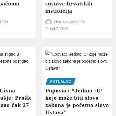
upačnom
sustave hrvatskih
institucija
 info
Hercegovački info
kol 7, 2026
AKTUALNO
 Livna
Pupovac: “Jedino ‘U’
sušje: Prošle
koje može biti slovo
igao čak 27
zakona je početno slovo
Ustava”