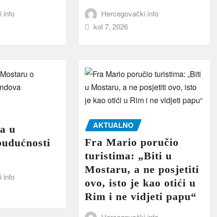
 info
Hercegovački info
kol 7, 2026
AKTUALNO
a u
Fra Mario poručio
budućnosti
turistima: „Biti u
Mostaru, a ne posjetiti
 info
ovo, isto je kao otići u
Rim i ne vidjeti papu“
Hercegovački info