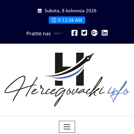
Skip
Subota, 8 kolovoza 2026
to
content
5:12:29 AM
Pratite nas