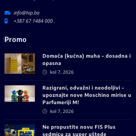
info@hip.ba
+387 67 1484 000 .
Promo
Domaća (kućna) muha – dosadna i
opasna
kol 7, 2026
Razigrani, odvažni i neodoljivi –
upoznajte nove Moschino mirise u
Parfumeriji M!
kol 7, 2026
Ne propustite novu FIS Plus
sedmicu za super uštede