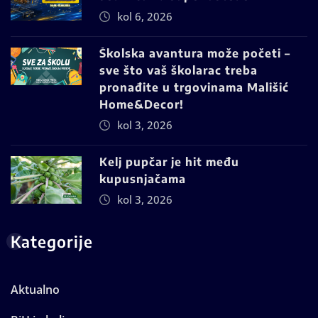
kol 6, 2026
Školska avantura može početi –
sve što vaš školarac treba
pronađite u trgovinama Mališić
Home&Decor!
kol 3, 2026
Kelj pupčar je hit među
kupusnjačama
kol 3, 2026
Kategorije
Aktualno