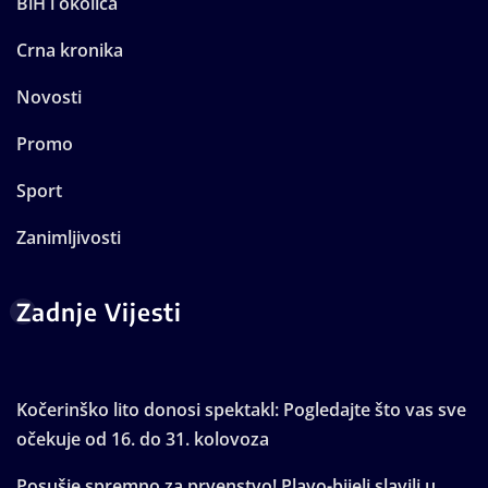
BiH i okolica
Crna kronika
Novosti
Promo
Sport
Zanimljivosti
Zadnje Vijesti
Kočerinško lito donosi spektakl: Pogledajte što vas sve
očekuje od 16. do 31. kolovoza
Posušje spremno za prvenstvo! Plavo-bijeli slavili u