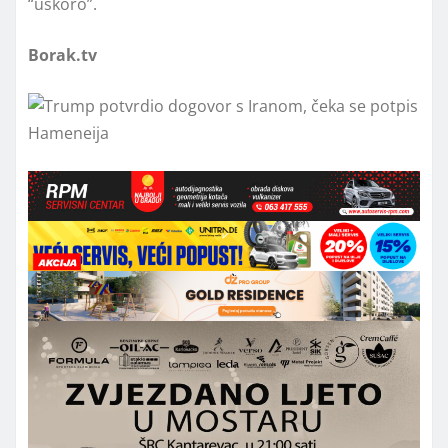
“uskoro”.
Borak.tv