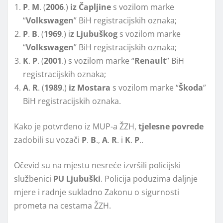
P
.
M
. (
2006
.)
iz Čapljine
s vozilom marke
“
Volkswagen
” BiH registracijskih oznaka;
P
.
B
. (
1969
.) i
z Ljubuškog
s vozilom marke
“
Volkswagen
” BiH registracijskih oznaka;
K
.
P
. (
2001
.) s vozilom marke “
Renault
” BiH
registracijskih oznaka;
A
.
R
. (
1989
.)
iz Mostara
s vozilom marke “
Škoda
”
BiH registracijskih oznaka.
Kako je potvrđeno iz MUP-a ŽZH,
tjelesne povrede
zadobili su vozači
P
.
B
.,
A
.
R
. i
K
.
P
..
Očevid su na mjestu nesreće izvršili policijski
službenici
PU Ljubuški
. Policija poduzima daljnje
mjere i radnje sukladno Zakonu o sigurnosti
prometa na cestama ŽZH.