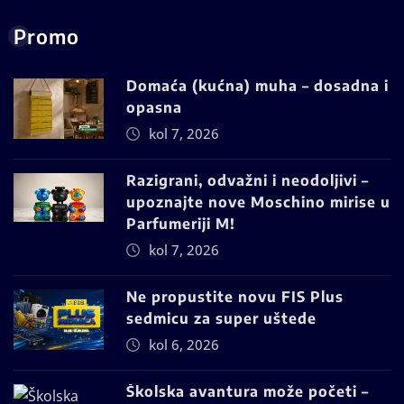
Promo
Domaća (kućna) muha – dosadna i
opasna
kol 7, 2026
Razigrani, odvažni i neodoljivi –
upoznajte nove Moschino mirise u
Parfumeriji M!
kol 7, 2026
Ne propustite novu FIS Plus
sedmicu za super uštede
kol 6, 2026
Školska avantura može početi –