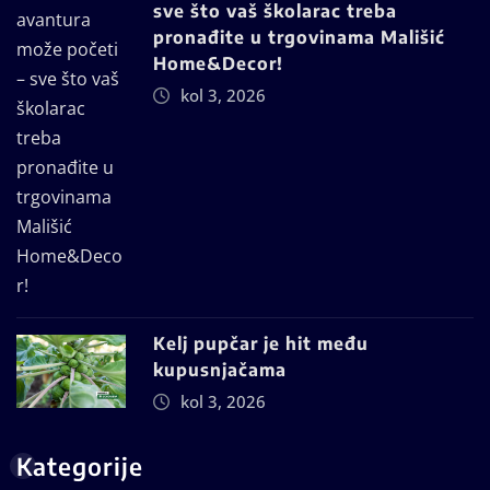
sve što vaš školarac treba
pronađite u trgovinama Mališić
Home&Decor!
kol 3, 2026
Kelj pupčar je hit među
kupusnjačama
kol 3, 2026
Kategorije