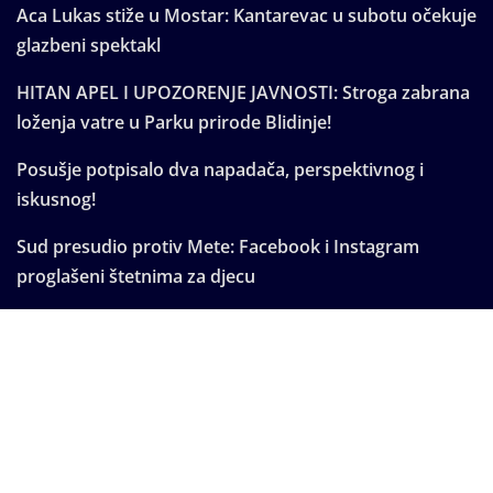
Aca Lukas stiže u Mostar: Kantarevac u subotu očekuje
glazbeni spektakl
HITAN APEL I UPOZORENJE JAVNOSTI: Stroga zabrana
loženja vatre u Parku prirode Blidinje!
Posušje potpisalo dva napadača, perspektivnog i
iskusnog!
Sud presudio protiv Mete: Facebook i Instagram
proglašeni štetnima za djecu
Domaća (kućna) muha – dosadna i opasna
Copyright © 2025 | Powered by
WordPress
|
Seattle
News
by
ThemeArile