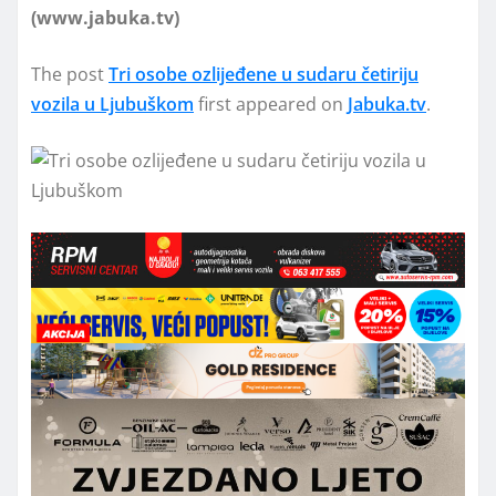
(www.jabuka.tv)
The post
Tri osobe ozlijeđene u sudaru četiriju
vozila u Ljubuškom
first appeared on
Jabuka.tv
.