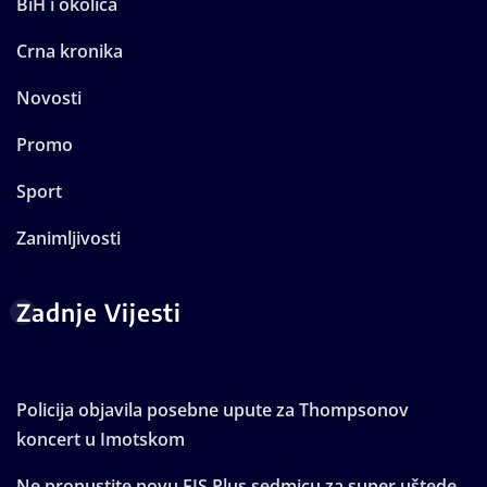
BiH i okolica
Crna kronika
Novosti
Promo
Sport
Zanimljivosti
Zadnje Vijesti
Policija objavila posebne upute za Thompsonov
koncert u Imotskom
Ne propustite novu FIS Plus sedmicu za super uštede