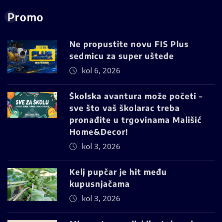
Promo
Ne propustite novu FIS Plus
sedmicu za super uštede
kol 6, 2026
Školska avantura može početi –
sve što vaš školarac treba
pronađite u trgovinama Mališić
Home&Decor!
kol 3, 2026
Kelj pupčar je hit među
kupusnjačama
kol 3, 2026