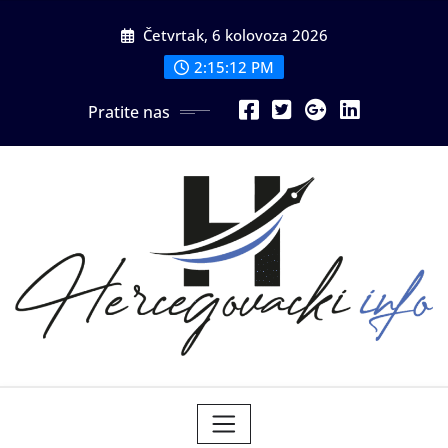
Skip
Četvrtak, 6 kolovoza 2026
to
content
2:15:13 PM
Pratite nas