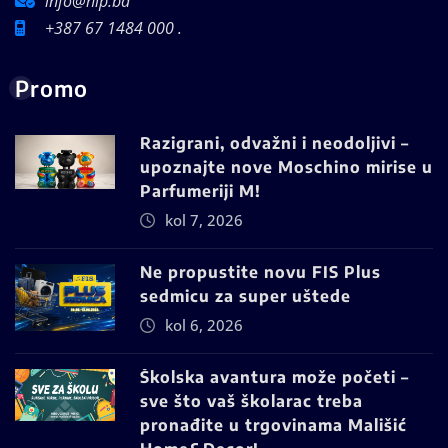
info@hip.ba
+387 67 1484 000 .
Promo
Razigrani, odvažni i neodoljivi –
upoznajte nove Moschino mirise u
Parfumeriji M!
kol 7, 2026
Ne propustite novu FIS Plus
sedmicu za super uštede
kol 6, 2026
Školska avantura može početi –
sve što vaš školarac treba
pronađite u trgovinama Mališić