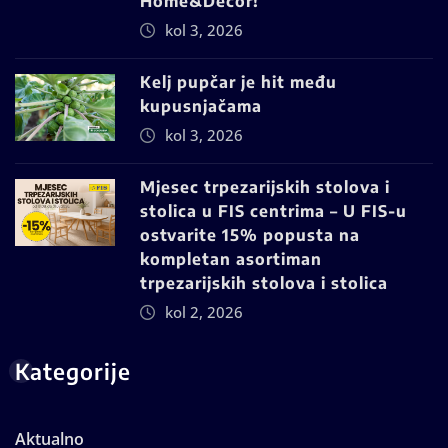
Home&Decor!
kol 3, 2026
Kelj pupčar je hit među
kupusnjačama
kol 3, 2026
Mjesec trpezarijskih stolova i
stolica u FIS centrima – U FIS-u
ostvarite 15% popusta na
kompletan asortiman
trpezarijskih stolova i stolica
kol 2, 2026
Kategorije
Aktualno