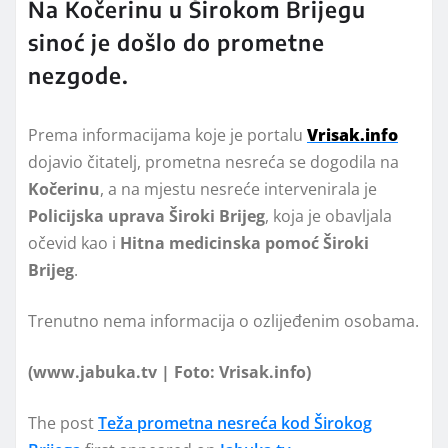
Na Kočerinu u Širokom Brijegu
sinoć je došlo do prometne
nezgode.
Prema informacijama koje je portalu
Vrisak.info
dojavio čitatelj, prometna nesreća se dogodila na
Kočerinu
, a na mjestu nesreće intervenirala je
Policijska uprava Široki Brijeg
, koja je obavljala
očevid kao i
Hitna medicinska pomoć Široki
Brijeg
.
Trenutno nema informacija o ozlijeđenim osobama.
(www.jabuka.tv | Foto: Vrisak.info)
The post
Teža prometna nesreća kod Širokog