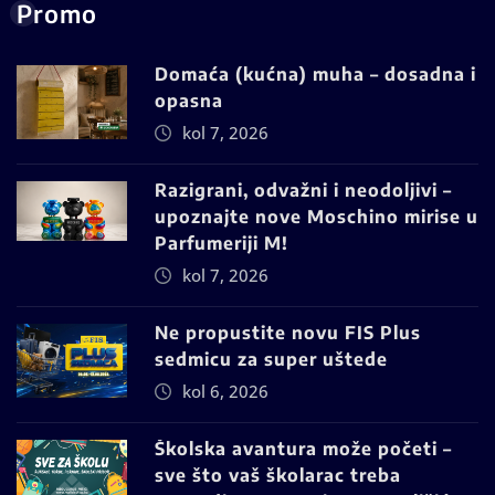
Promo
Domaća (kućna) muha – dosadna i
opasna
kol 7, 2026
Razigrani, odvažni i neodoljivi –
upoznajte nove Moschino mirise u
Parfumeriji M!
kol 7, 2026
Ne propustite novu FIS Plus
sedmicu za super uštede
kol 6, 2026
Školska avantura može početi –
sve što vaš školarac treba