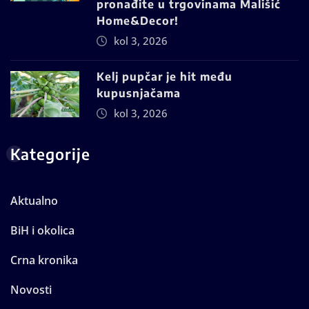
pronađite u trgovinama Mališić
Home&Decor!
kol 3, 2026
Kelj pupčar je hit među
kupusnjačama
kol 3, 2026
Kategorije
Aktualno
BiH i okolica
Crna kronika
Novosti