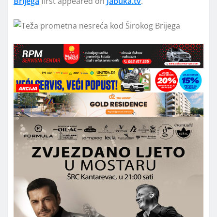
Brijega
first appeared on
Jabuka.tv
.