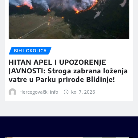
BIH I OKOLICA
HITAN APEL I UPOZORENJE
JAVNOSTI: Stroga zabrana loženja
vatre u Parku prirode Blidinje!
Hercegovački info
kol 7, 2026