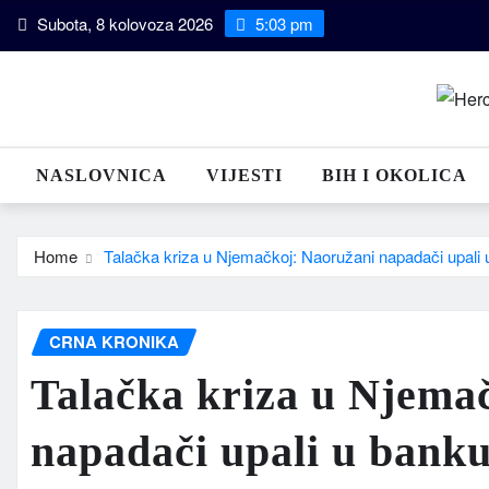
Skip
Subota, 8 kolovoza 2026
5:03 pm
to
content
NASLOVNICA
VIJESTI
BIH I OKOLICA
Home
Talačka kriza u Njemačkoj: Naoružani napadači upali u 
CRNA KRONIKA
Talačka kriza u Njema
napadači upali u banku,