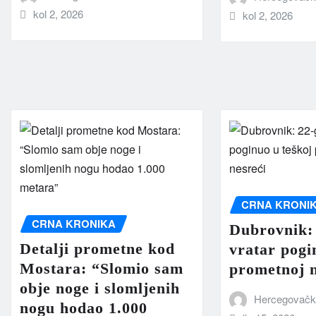
kol 2, 2026
kol 2, 2026
CRNA KRONI
CRNA KRONIKA
Dubrovnik: 
Detalji prometne kod
vratar pogi
Mostara: “Slomio sam
prometnoj n
obje noge i slomljenih
Hercegovački
nogu hodao 1.000