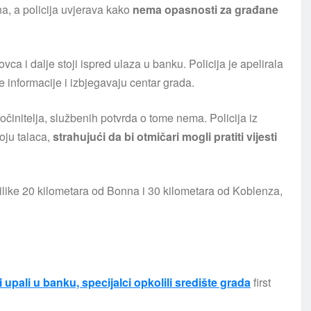
čna, a policija uvjerava kako
nema opasnosti za građane
ovca i dalje stoji ispred ulaza u banku. Policija je apelirala
informacije i izbjegavaju centar grada.
činitelja, službenih potvrda o tome nema. Policija iz
oju talaca,
strahujući da bi otmičari mogli pratiti vijesti
rilike 20 kilometara od Bonna i 30 kilometara od Koblenza,
pali u banku, specijalci opkolili središte grada
first