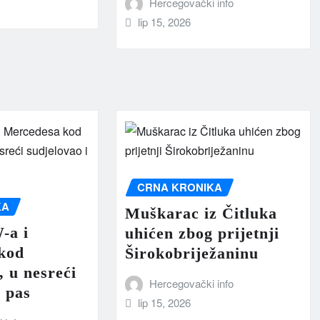
Hercegovački info
lip 15, 2026
CRNA KRONIKA
KA
Muškarac iz Čitluka
-a i
uhićen zbog prijetnji
kod
Širokobriježaninu
 u nesreći
Hercegovački info
i pas
lip 15, 2026