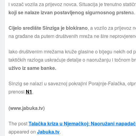
i vozač vozila za prijevoz novca. Situacija je trenutno stati
koji se nalaze izvan postavljenog sigurnosnog prsten
a.
Cijelo središte Sinziga je blokirano
, a vozilo za prijevoz n
na građane da putem društvenih mreža ne šire neprovjerene 
Iako društvenim mrežama kruže glasine o bijegu nekih od po
taktičkih razloga uskraćuje detalje o naoružanju i točnom br
uživo iz same banke.
Sinzig se nalazi u saveznoj pokrajini Porajnje-Falačka, otp
prenosi
N1
.
(www.jabuka.tv)
The post
Talačka kriza u Njemačkoj: Naoružani napadači u
appeared on
Jabuka.tv
.