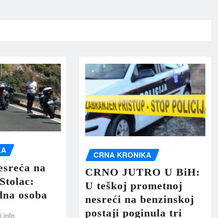
KA
CRNA KRONIKA
esreća na
CRNO JUTRO U BiH:
Stolac:
U teškoj prometnoj
dna osoba
nesreći na benzinskoj
postaji poginula tri
 info