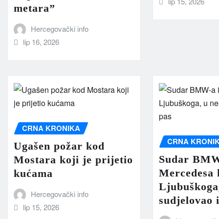
lip 15, 2026
metara”
Hercegovački info
lip 16, 2026
CRNA KRONIKA
CRNA KRONI
Ugašen požar kod
Sudar BMW
Mostara koji je prijetio
Mercedesa 
kućama
Ljubuškoga,
Hercegovački info
sudjelovao 
lip 15, 2026