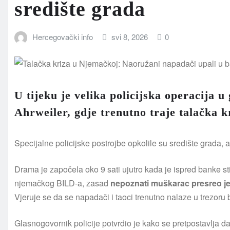
središte grada
Hercegovački info
svi 8, 2026
0
U tijeku je velika policijska operacija
Ahrweiler, gdje trenutno traje talačka k
Specijalne policijske postrojbe opkolile su središte grada, 
Drama je započela oko 9 sati ujutro kada je ispred banke s
njemačkog BILD-a, zasad
nepoznati muškarac presreo je i
Vjeruje se da se napadači i taoci trenutno nalaze u trezoru
Glasnogovornik policije potvrdio je kako se pretpostavlja da 