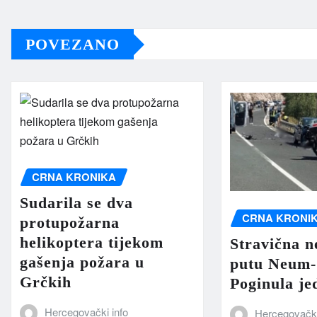
POVEZANO
CRNA KRONIKA
Sudarila se dva
CRNA KRONI
protupožarna
helikoptera tijekom
Stravična n
gašenja požara u
putu Neum-
Grčkih
Poginula je
Hercegovački info
Hercegovački