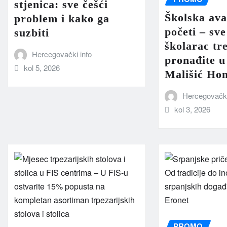
stjenica: sve češći
Školska av
problem i kako ga
početi – sve
suzbiti
školarac tr
Hercegovački info
pronađite u
kol 5, 2026
Mališić Ho
Hercegovački
kol 3, 2026
PROMO