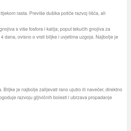
ijekom rasta. Previše dušika potiče razvoj lišća, ali
nojiva s više fosfora i kalija, poput tekućih gnojiva za
14 dana, ovisno o vrsti biljke i uvjetima uzgoja. Najbolje je
iljke je najbolje zalijevati rano ujutro ili navečer, direktno
pogoduje razvoju gljivičnih bolesti i ubrzava propadanje