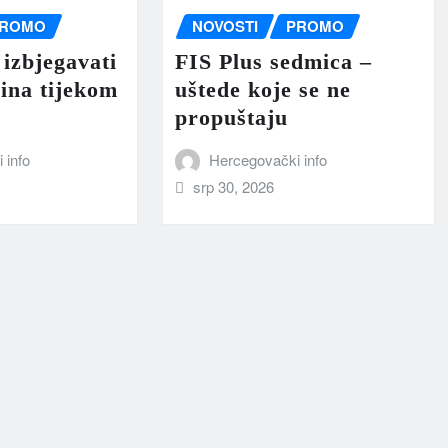
ROMO
NOVOSTI
PROMO
 izbjegavati
FIS Plus sedmica –
ina tijekom
uštede koje se ne
propuštaju
 info
Hercegovački info
srp 30, 2026