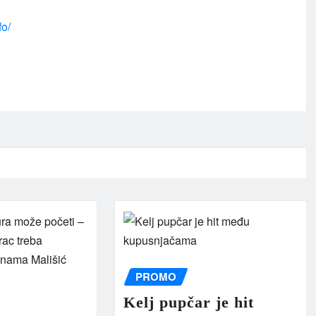
fo/
PROMO
Kelj pupčar je hit