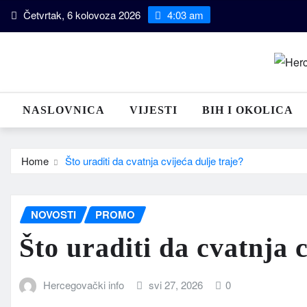
Skip
Četvrtak, 6 kolovoza 2026
4:03 am
to
content
NASLOVNICA
VIJESTI
BIH I OKOLICA
Home
Što uraditi da cvatnja cvijeća dulje traje?
NOVOSTI
PROMO
Što uraditi da cvatnja c
Hercegovački info
svi 27, 2026
0