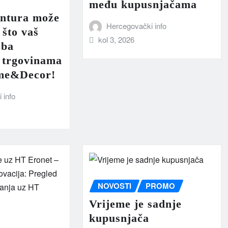
među kupusnjačama
antura može
Hercegovački info
 što vaš
kol 3, 2026
eba
 trgovinama
me&Decor!
 info
NOVOSTI
PROMO
Vrijeme je sadnje
kupusnjača