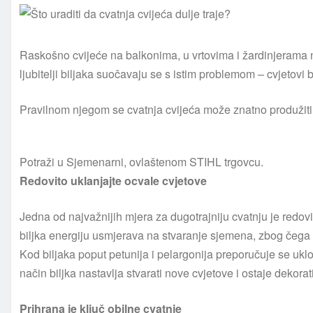
Raskošno cvijeće na balkonima, u vrtovima i žardinjerama na
ljubitelji biljaka suočavaju se s istim problemom – cvjetovi 
Pravilnom njegom se cvatnja cvijeća može znatno produžiti
Potraži u Sjemenarni, ovlaštenom STIHL trgovcu.
Redovito uklanjajte ocvale cvjetove
Jedna od najvažnijih mjera za dugotrajniju cvatnju je redovi
biljka energiju usmjerava na stvaranje sjemena, zbog čega p
Kod biljaka poput petunija i pelargonija preporučuje se uklon
način biljka nastavlja stvarati nove cvjetove i ostaje dekora
Prihrana je ključ obilne cvatnje