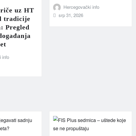
Hercegovački info
priče uz HT
srp 31, 2026
 tradicije
a: Pregled
 događanja
et
 info