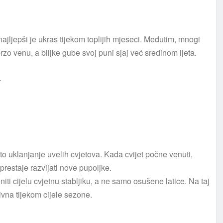
jljepši je ukras tijekom toplijih mjeseci. Međutim, mnogi
brzo venu, a biljke gube svoj puni sjaj već sredinom ljeta.
.
to uklanjanje uvelih cvjetova. Kada cvijet počne venuti,
restaje razvijati nove pupoljke.
iti cijelu cvjetnu stabljiku, a ne samo osušene latice. Na taj
tivna tijekom cijele sezone.