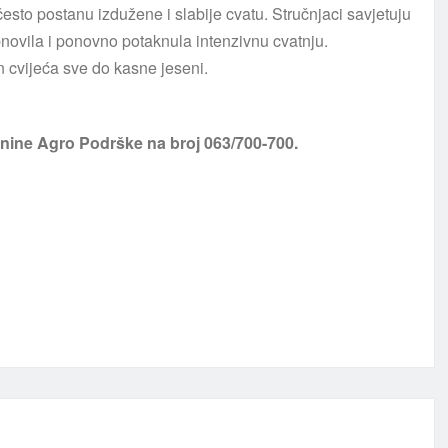
 često postanu izdužene i slabije cvatu. Stručnjaci savjetuju
obnovila i ponovno potaknula intenzivnu cvatnju.
n cvijeća sve do kasne jeseni.
rnine Agro Podrške na broj 063/700-700.