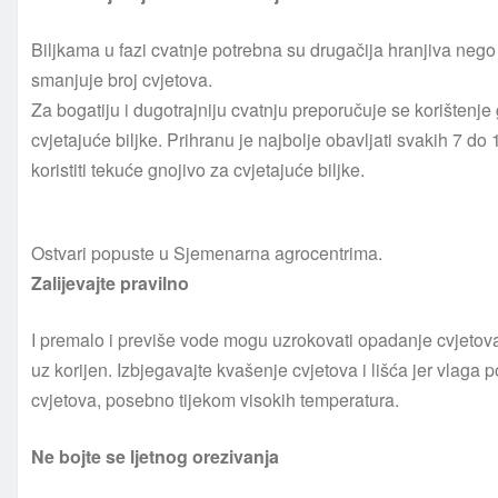
Biljkama u fazi cvatnje potrebna su drugačija hranjiva nego t
smanjuje broj cvjetova.
Za bogatiju i dugotrajniju cvatnju preporučuje se korištenje g
cvjetajuće biljke. Prihranu je najbolje obavljati svakih 7 do 
koristiti tekuće gnojivo za cvjetajuće biljke.
Ostvari popuste u Sjemenarna agrocentrima.
Zalijevajte pravilno
I premalo i previše vode mogu uzrokovati opadanje cvjetova. B
uz korijen. Izbjegavajte kvašenje cvjetova i lišća jer vlaga 
cvjetova, posebno tijekom visokih temperatura.
Ne bojte se ljetnog orezivanja