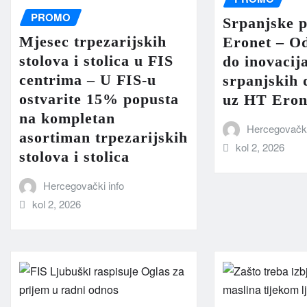
PROMO
Srpanjske 
Mjesec trpezarijskih
Eronet – Od
stolova i stolica u FIS
do inovacij
centrima – U FIS-u
srpanjskih
ostvarite 15% popusta
uz HT Eron
na kompletan
Hercegovački
asortiman trpezarijskih
kol 2, 2026
stolova i stolica
Hercegovački info
kol 2, 2026