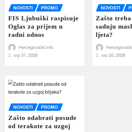
NOVOSTI
PROMO
NOVOSTI
P
FIS Ljubuški raspisuje
Zašto treba
Oglas za prijem u
sadnju masl
radni odnos
ljeta?
Hercegovački info
Hercegovački
srp 31, 2026
srp 30, 2026
NOVOSTI
PROMO
Zašto odabrati posude
od terakote za uzgoj