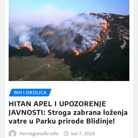
BIH I OKOLICA
HITAN APEL I UPOZORENJE
JAVNOSTI: Stroga zabrana loženja
vatre u Parku prirode Blidinje!
Hercegovački info
kol 7, 2026