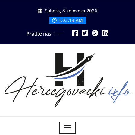
Skip
Subota, 8 kolovoza 2026
to
content
1:03:16 AM
Pratite nas