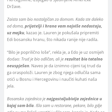
Države.
Zaista sam bio nostalgičan za domom. Kada ste daleko
od doma,
prijatelji i hrana vam najviše nedostaju,
uz majku
,
kazao je. Lauren je pokušala pripremiti
Edi bosansku hranu, što nikada ranije nije radila.
“Bilo je poprilično loše”, rekla je, a Edo je uz osmijeh
dodao:
Trud je bio odličan, ali je
rezultat bio totalno
neuspješan
.
Naveo je da iznimno cijeni taj trud da
ga oraspoloži. Lauren je zbog njega odlučila sama
otići u Bosnu i Hercegovinu i naučiti kuhati naša
jela.
Bosanska zajednica je
najgostoljubivija zajednica u
kojoj sam bila
. Išla sam u restorane, pekare, bilo gdje