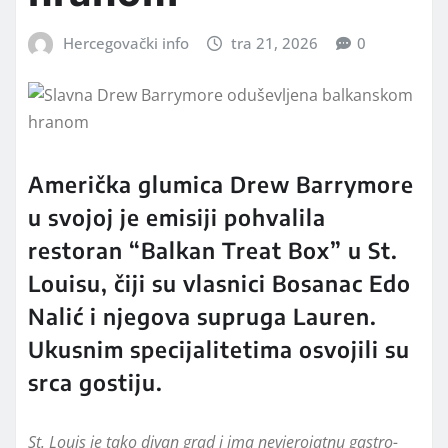
Hercegovački info
tra 21, 2026
0
Američka glumica Drew Barrymore
u svojoj je emisiji pohvalila
restoran “Balkan Treat Box” u St.
Louisu, čiji su vlasnici Bosanac Edo
Nalić i njegova supruga Lauren.
Ukusnim specijalitetima osvojili su
srca gostiju.
St. Louis je tako divan grad i ima nevjerojatnu gastro-