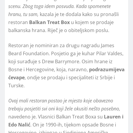
scenu. Zbog toga idem posvuda. Kada spomenete
hranu, tu sam,
kazala je te dodala kako su pronašli
restoran
Balkan Treat Box
u kojem se prodaje
balkanska hrana. Riječ je o obiteljskom poslu.
Restoran je nominiran za drugu nagradu James
Beard Foundation. Posjetio ga je kuhar Pilar Valdes,
koji surađuje s Drew Barrymore. Osim hrane iz
Bosne i Hercegovine, koja, naravno,
podrazumijeva
ćevape
, ondje se prodaju i specijaliteti iz Srbije i
Turske.
Ovaj mali restoran postao je mjesto koje obavezno
trebaju posjetiti svi oni koji žele okusiti nešto posebno,
navedeno je. Vlasnici Balkan Treat Boxa su
Lauren i
Edo Nalić
. On je 1990-ih, tijekom opsade Bosne i
Hercegovine, izbjegao u Sjedinjene Američke