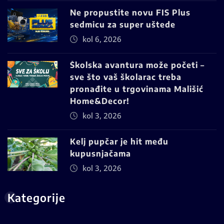
Ne propustite novu FIS Plus
sedmicu za super uštede
kol 6, 2026
Školska avantura može početi –
sve što vaš školarac treba
pronađite u trgovinama Mališić
Home&Decor!
kol 3, 2026
Kelj pupčar je hit među
kupusnjačama
kol 3, 2026
Kategorije