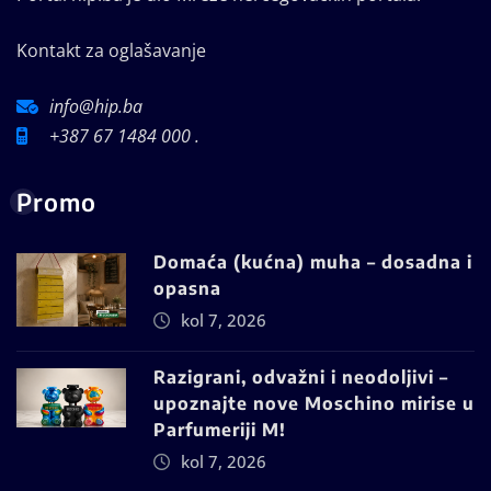
Kontakt za oglašavanje
info@hip.ba
+387 67 1484 000 .
Promo
Domaća (kućna) muha – dosadna i
opasna
kol 7, 2026
Razigrani, odvažni i neodoljivi –
upoznajte nove Moschino mirise u
Parfumeriji M!
kol 7, 2026