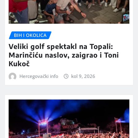
BIH I OKOLICA
Veliki golf spektakl na Topali:
Marinčiću naslov, zaigrao i Toni
Kukoč
Hercegovački info
kol 9, 2026