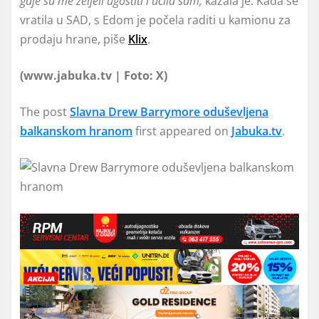
gdje su me željeli ugostiti i učila sam,
kazala je. Kada se
vratila u SAD, s Edom je počela raditi u kamionu za
prodaju hrane, piše
Klix
.
(www.jabuka.tv | Foto: X)
The post
Slavna Drew Barrymore oduševljena
balkanskom hranom
first appeared on
Jabuka.tv
.