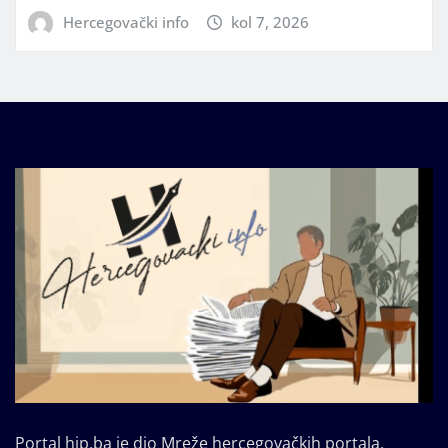
Hercegovački info
kol 7, 2026
Portal hip.ba je dio Mreže hercegovačkih portala.