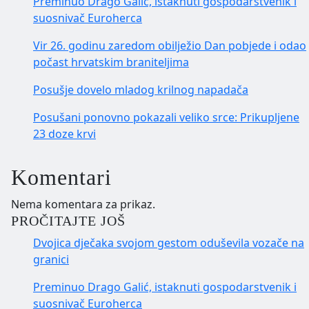
Preminuo Drago Galić, istaknuti gospodarstvenik i
suosnivač Euroherca
Vir 26. godinu zaredom obilježio Dan pobjede i odao
počast hrvatskim braniteljima
Posušje dovelo mladog krilnog napadača
Posušani ponovno pokazali veliko srce: Prikupljene
23 doze krvi
Komentari
Nema komentara za prikaz.
PROČITAJTE JOŠ
Dvojica dječaka svojom gestom oduševila vozače na
granici
Preminuo Drago Galić, istaknuti gospodarstvenik i
suosnivač Euroherca