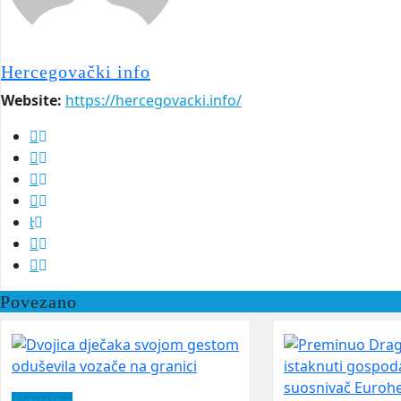
Hercegovački info
Website:
https://hercegovacki.info/
Povezano