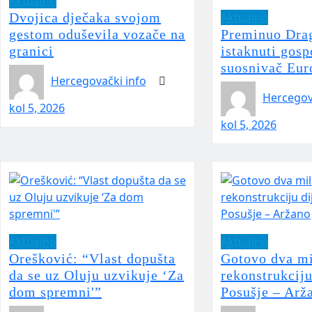
Aktualno
Dvojica dječaka svojom
Aktualno
gestom oduševila vozače na
Preminuo Drag
granici
istaknuti gosp
suosnivač Eur
Hercegovački info
Hercegov
kol 5, 2026
kol 5, 2026
Aktualno
Aktualno
Orešković: “Vlast dopušta
Gotovo dva m
da se uz Oluju uzvikuje ‘Za
rekonstrukciju
dom spremni'”
Posušje – Arž