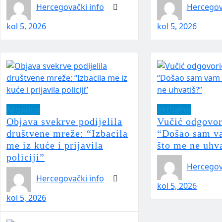
Hercegovački info
Hercegov
kol 5, 2026
kol 5, 2026
Aktualno
Aktualno
Objava svekrve podijelila
Vučić odgovor
društvene mreže: “Izbacila
“Došao sam v
me iz kuće i prijavila
što me ne uhv
policiji”
Hercegov
Hercegovački info
kol 5, 2026
kol 5, 2026