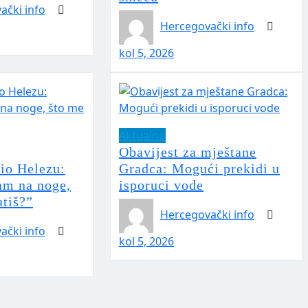
ački info
Hercegovački info
kol 5, 2026
Aktualno
Obavijest za mještane
io Helezu:
Gradca: Mogući prekidi u
am na noge,
isporuci vode
atiš?”
Hercegovački info
ački info
kol 5, 2026