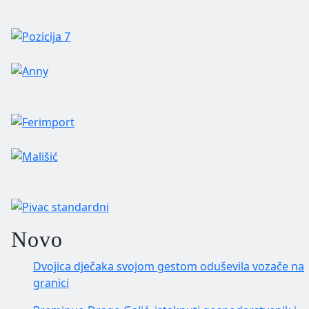
Novo
Dvojica dječaka svojom gestom oduševila vozače na
granici