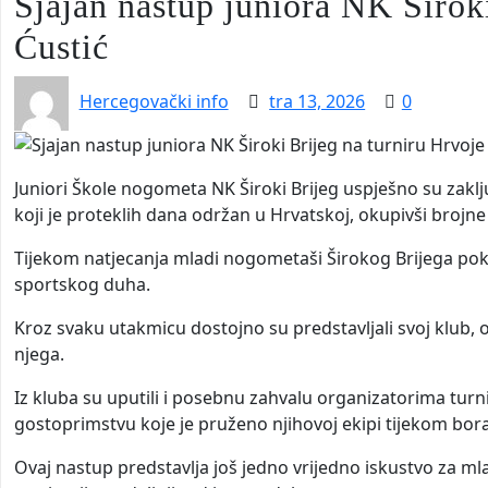
Sjajan nastup juniora NK Širok
Ćustić
Hercegovački info
tra 13, 2026
0
Juniori Škole nogometa NK Široki Brijeg uspješno su zakl
koji je proteklih dana održan u Hrvatskoj, okupivši brojne k
Tijekom natjecanja mladi nogometaši Širokog Brijega poka
sportskog duha.
Kroz svaku utakmicu dostojno su predstavljali svoj klub, o
njega.
Iz kluba su uputili i posebnu zahvalu organizatorima turni
gostoprimstvu koje je pruženo njihovoj ekipi tijekom bor
Ovaj nastup predstavlja još jedno vrijedno iskustvo za mlad