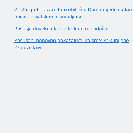
Vir 26. godinu zaredom obilježio Dan pobjede i odao
počast hrvatskim braniteljima
Posušje dovelo mladog krilnog napadača
Posušani ponovno pokazali veliko srce: Prikupljene
23 doze krvi