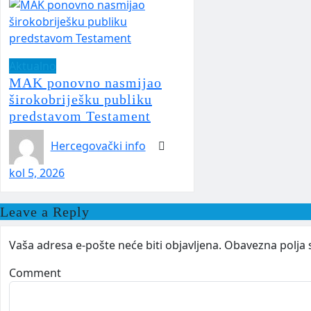
Aktualno
MAK ponovno nasmijao
širokobriješku publiku
predstavom Testament
Hercegovački info
kol 5, 2026
Leave a Reply
Vaša adresa e-pošte neće biti objavljena.
Obavezna polja 
Comment