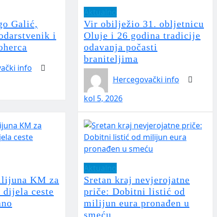
Aktualno
o Galić,
Vir obilježio 31. obljetnicu
odarstvenik i
Oluje i 26 godina tradicije
oherca
odavanja počasti
braniteljima
ački info
Hercegovački info
kol 5, 2026
Aktualno
ilijuna KM za
Sretan kraj nevjerojatne
 dijela ceste
priče: Dobitni listić od
ano
milijun eura pronađen u
smeću