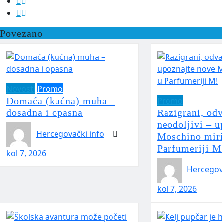
Povezano
Novosti
Promo
Domaća (kućna) muha –
Promo
dosadna i opasna
Razigrani, odv
neodoljivi – 
Hercegovački info
Moschino miri
Parfumeriji M
kol 7, 2026
Hercegov
kol 7, 2026