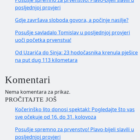
Posušje spremno za prvenstvo! Plavo-bijeli slavili u
posljednjoj provjeri
Gdje završava sloboda govora, a počinje nasilje?
Posušje savladalo Tomislav u posljednjoj provjeri
uoči početka prvenstva!
Od Uzarića do Sinja: 23 hodočasnika krenula pješice
na put dug 113 kilometara
Komentari
Nema komentara za prikaz.
PROČITAJTE JOŠ
Kočerinško lito donosi spektakl: Pogledajte što vas
sve očekuje od 16. do 31. kolovoza
Posušje spremno za prvenstvo! Plavo-bijeli slavili u
posljednjoj provjeri