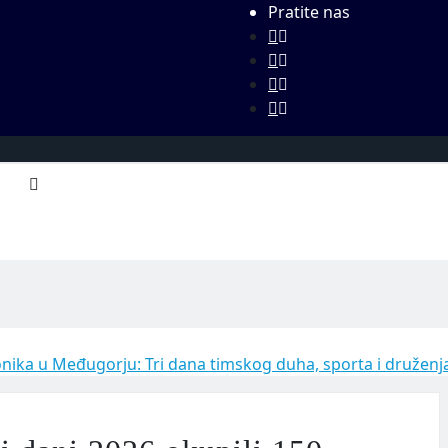
Pratite nas
nika u Međugorju: Tri dana timskog duha, sporta i druženj