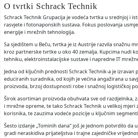
O tvrtki Schrack Technik
Schrack Technik Grupacija je vodeća tvrtka u srednjoj i is
rasvjete i fotonaponskih sustava. Fokus poslovanja usmjer
energije i mrežnih tehnologija.
Sa sjedištem u Beču, tvrtka je iz Austrije razvila snažnu m
kroz partnerske tvrtke u oko 40 zemalja. Kupcima nudi ko
tehniku, elektroinstalacijske sustave i napredne IT mrežn
Jedna od ključnih prednosti Schrack Technik-a je izravan p
educiranih suradnika, od kojih je većina angažirana u sav
proizvoda, brzoj dostupnosti robe i snažnoj logističkoj po
Širok asortiman proizvoda obuhvata sve od razdjelnika, za
i mrežne opreme, te tako Schrack Technik u velikoj mjeri z
korisnika, te zauzima vodeće pozicije u ključnim segmenti
Šesto izdanje „Tominih dana“ još je jednom potvrdilo da 
gradi neraskidiva prijateljstva i trajne zajedničke vrijednos