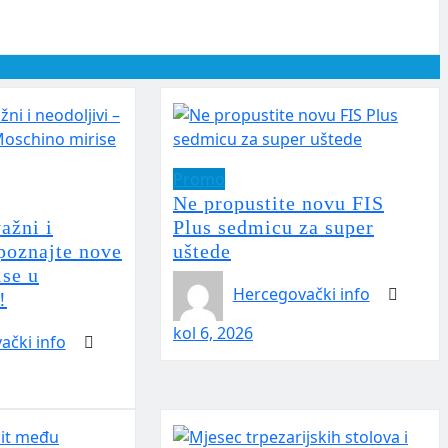
Promo
Ne propustite novu FIS
ažni i
Plus sedmicu za super
upoznajte nove
uštede
se u
Hercegovački info
!
kol 6, 2026
ački info