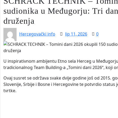
SCHRACK TECHNIK – Tomini d
sudionika u Međugorju: Tri dan
druženja
Hercegovački info
lip 11, 2026
0
U inspirativnom ambijentu Etno sela Herceg u Međugorju, o
tradicionalnog Team Building-a „Tomini dani 2026“, koji o
Ovaj susret se održava svake dvije godine još od 2015. go
Slovenije, Srbije i Bosne i Hercegovine te potvrdio status
tvrtke.