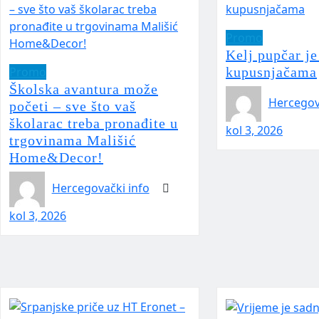
Promo
Kelj pupčar je
Promo
kupusnjačama
Školska avantura može
Hercegov
početi – sve što vaš
školarac treba pronađite u
kol 3, 2026
trgovinama Mališić
Home&Decor!
Hercegovački info
kol 3, 2026