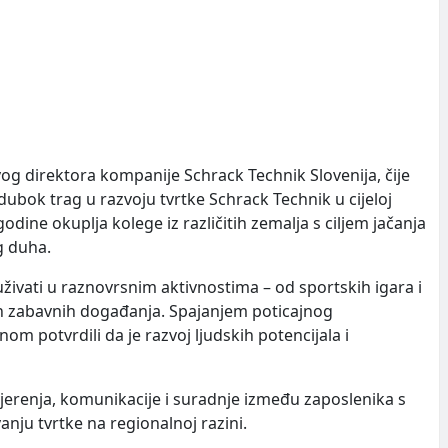
vog direktora kompanije Schrack Technik Slovenija, čije
 dubok trag u razvoju tvrtke Schrack Technik u cijeloj
godine okuplja kolege iz različitih zemalja s ciljem jačanja
g duha.
živati u raznovrsnim aktivnostima – od sportskih igara i
jih zabavnih događanja. Spajanjem poticajnog
nom potvrdili da je razvoj ljudskih potencijala i
erenja, komunikacije i suradnje između zaposlenika s
anju tvrtke na regionalnoj razini.