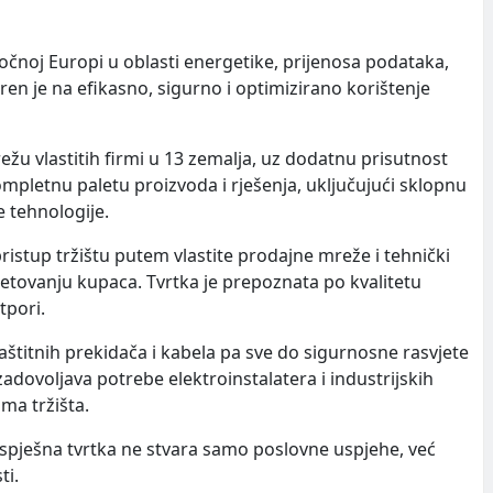
točnoj Europi u oblasti energetike, prijenosa podataka,
en je na efikasno, sigurno i optimizirano korištenje
režu vlastitih firmi u 13 zemalja, uz dodatnu prisutnost
mpletnu paletu proizvoda i rješenja, uključujući sklopnu
e tehnologije.
ristup tržištu putem vlastite prodajne mreže i tehnički
jetovanju kupaca. Tvrtka je prepoznata po kvalitetu
tpori.
štitnih prekidača i kabela pa sve do sigurnosne rasvjete
adovoljava potrebe elektroinstalatera i industrijskih
ma tržišta.
uspješna tvrtka ne stvara samo poslovne uspjehe, već
ti.