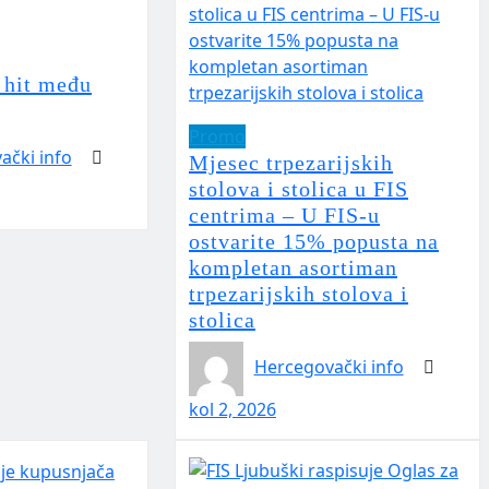
 hit među
Promo
ački info
Mjesec trpezarijskih
stolova i stolica u FIS
centrima – U FIS-u
ostvarite 15% popusta na
kompletan asortiman
trpezarijskih stolova i
stolica
Hercegovački info
kol 2, 2026