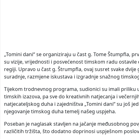
„Tomini dani“ se organiziraju u čast g. Tome Štumpfla, pr
su vizije, vrijednosti i posvećenost timskom radu ostavile
regiji. Upravo u čast g. Štrumpfla, ovaj susret svake dvije 
suradnje, razmjene iskustava i izgradnje snažnog timsko
Tijekom trodnevnog programa, sudionici su imali priliku u
timskih izazova, pa sve do kreativnih natjecanja i večern
natjecateljskog duha i zajedništva „Tomini dani“ su još jed
njegovanje timskog duha temelj našeg uspjeha.
Poseban je naglasak stavljen na jačanje međusobnog povj
različitih tržišta, što dodatno doprinosi uspješnom poslov