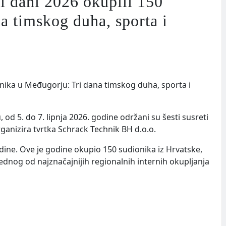
ani 2026 okupili 150
a timskog duha, sporta i
d 5. do 7. lipnja 2026. godine održani su šesti susreti
rganizira tvrtka Schrack Technik BH d.o.o.
dine. Ove je godine okupio 150 sudionika iz Hrvatske,
 jednog od najznačajnijih regionalnih internih okupljanja