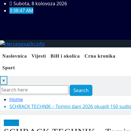
Skip
Subota, 8 kolovoza 2026
to
3:38:48 AM
content
Naslovnica
Vijesti
BiH i okolica
Crna kronika
Sport
×
Search
Home
SCHRACK TECHNIK – Tomini dani 2026 okupili 150 sudio
Promo