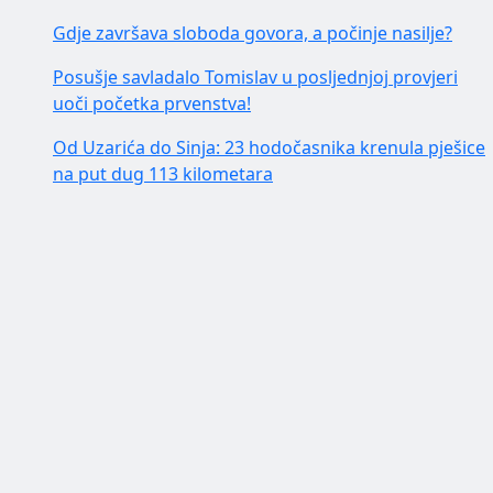
Gdje završava sloboda govora, a počinje nasilje?
Posušje savladalo Tomislav u posljednjoj provjeri
uoči početka prvenstva!
Od Uzarića do Sinja: 23 hodočasnika krenula pješice
na put dug 113 kilometara