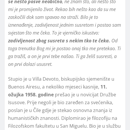
se nešto posve neobično
, ne znam što, ali nešto što
mi je promijenilo život. Rekao bih nešto kao da su me
zaskočili dok sam spavao na straži. Bilo je to
iznenađenje, zadivljenost jednim susretom i postao sam
svjestan što me čeka. To je vjerničko iskustvo:
zadivljenost zbog susreta s nekim tko te čeka.
Od
toga trenutka Bog mi je postao onaj tko me pretekao. Ti
ga tražiš, a on je prvi tebe našao. Ti ga želiš susresti, a
on prvi dolazi ususret.
Stupio je u Villa Devoto, biskupijsko sjemenište u
Buenos Airesu, a nekoliko mjeseci kasnije,
11.
ožujka 1958. godine
prešao je u novicijat Družbe
Isusove. Prije negoli je bio zaređen za svećenika,
poslan je u Čile gdje je stekao osnovna znanja iz
humanističkih znanosti. Diplomirao je filozofiju na
Filozofskom fakultetu u San Miguelu. Bio je u službu