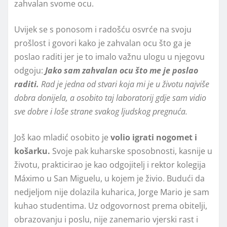
zahvalan svome ocu.
Uvijek se s ponosom i radošću osvrće na svoju
prošlost i govori kako je zahvalan ocu što ga je
poslao raditi jer je to imalo važnu ulogu u njegovu
odgoju:
Jako sam zahvalan ocu što me je poslao
raditi.
Rad je jedna od stvari koja mi je u životu najviše
dobra donijela, a osobito taj laboratorij gdje sam vidio
sve dobre i loše strane svakog ljudskog pregnuća.
Još kao mladić osobito je
volio igrati nogomet i
košarku.
Svoje pak kuharske sposobnosti, kasnije u
životu, prakticirao je kao odgojitelj i rektor kolegija
Máximo u San Miguelu, u kojem je živio. Budući da
nedjeljom nije dolazila kuharica, Jorge Mario je sam
kuhao studentima. Uz odgovornost prema obitelji,
obrazovanju i poslu, nije zanemario vjerski rast i