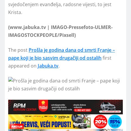
svjedočenjem evanđelja, radosne vijesti, to jest
Krista.
(www.jabuka.tv | IMAGO-Pressefoto-ULMER-
IMAGOSTOCKPEOPLE/Pixsell)
The post
Prošla je godina dana od smrti Franje –
pape koji je bio sasvim drugačiji od ostalih
first
appeared on
Jabuka.tv
.