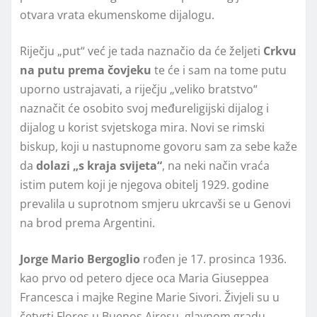
otvara vrata ekumenskome dijalogu.
Riječju „put“ već je tada naznačio da će željeti
Crkvu
na putu prema čovjeku
te će i sam na tome putu
uporno ustrajavati, a riječju „veliko bratstvo“
naznačit će osobito svoj međureligijski dijalog i
dijalog u korist svjetskoga mira. Novi se rimski
biskup, koji u nastupnome govoru sam za sebe kaže
da
dolazi „s kraja svijeta“
, na neki način vraća
istim putem koji je njegova obitelj 1929. godine
prevalila u suprotnom smjeru ukrcavši se u Genovi
na brod prema Argentini.
Jorge Mario Bergoglio
rođen je 17. prosinca 1936.
kao prvo od petero djece oca Maria Giuseppea
Francesca i majke Regine Marie Sivori. Živjeli su u
četvrti Flores u Buenos Airesu, glavnom gradu