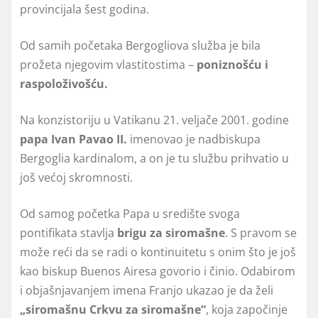
provincijala šest godina.
Od samih početaka Bergogliova služba je bila
prožeta njegovim vlastitostima –
poniznošću i
raspoloživošću.
Na konzistoriju u Vatikanu 21. veljače 2001. godine
papa Ivan Pavao II.
imenovao je nadbiskupa
Bergoglia kardinalom, a on je tu službu prihvatio u
još većoj skromnosti.
Od samog početka Papa u središte svoga
pontifikata stavlja
brigu za siromašne
. S pravom se
može reći da se radi o kontinuitetu s onim što je još
kao biskup Buenos Airesa govorio i činio. Odabirom
i objašnjavanjem imena Franjo ukazao je da želi
„siromašnu Crkvu za siromašne“
, koja započinje