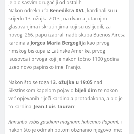
Nakon odreknuća
Benedikta XVI.
, kardinali su u
srijedu 13. ožujka 2013., na dvama jutarnjim
glasovanjima i skrutinijima koji su uslijedili, za
novog, 266. papu izabrali nadbiskupa Buenos Airesa
kardinala
Jorgea Maria Bergoglija
kao prvog
rimskog biskupa iz Latinske Amerike, prvog
isusovca i prvoga koji je nakon točno 1100 godina
uzeo novo papinsko ime, Franjo.
Nakon što se toga
13. ožujka u 19:05
nad
Sikstinskom kapelom pojavio
bijeli dim
te nakon
već opjevanih riječi kardinala protođakona, a bio je
to kardinal
Jean-Luis Tauran
:
Annuntio vobis gaudium magnum: habemus Papam!,
i
nakon što je odmah potom obznanio njegovo ime: