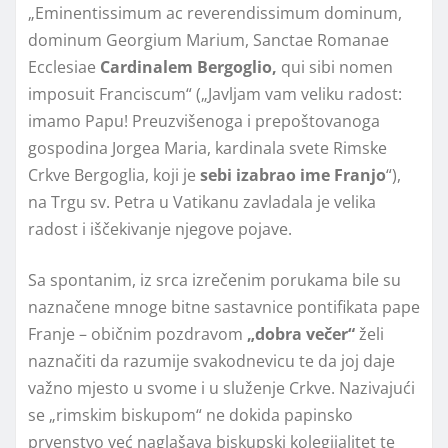
„Eminentissimum ac reverendissimum dominum,
dominum Georgium Marium, Sanctae Romanae
Ecclesiae
Cardinalem Bergoglio,
qui sibi nomen
imposuit Franciscum“ („Javljam vam veliku radost:
imamo Papu! Preuzvišenoga i prepoštovanoga
gospodina Jorgea Maria, kardinala svete Rimske
Crkve Bergoglia, koji je
sebi izabrao ime Franjo
“),
na Trgu sv. Petra u Vatikanu zavladala je velika
radost i iščekivanje njegove pojave.
Sa spontanim, iz srca izrečenim porukama bile su
naznačene mnoge bitne sastavnice pontifikata pape
Franje – običnim pozdravom
„dobra večer“
želi
naznačiti da razumije svakodnevicu te da joj daje
važno mjesto u svome i u služenje Crkve. Nazivajući
se „rimskim biskupom“ ne dokida papinsko
prvenstvo već naglašava biskupski kolegijalitet te