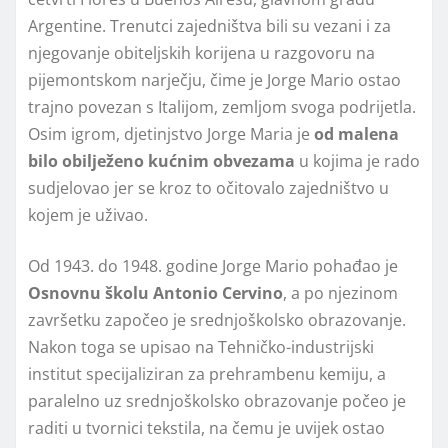
Argentine. Trenutci zajedništva bili su vezani i za
njegovanje obiteljskih korijena u razgovoru na
pijemontskom narječju, čime je Jorge Mario ostao
trajno povezan s Italijom, zemljom svoga podrijetla.
Osim igrom, djetinjstvo Jorge Maria je
od malena
bilo obilježeno kućnim obvezama
u kojima je rado
sudjelovao jer se kroz to očitovalo zajedništvo u
kojem je uživao.
Od 1943. do 1948. godine Jorge Mario pohađao je
Osnovnu školu Antonio Cervino
, a po njezinom
završetku započeo je srednjoškolsko obrazovanje.
Nakon toga se upisao na Tehničko-industrijski
institut specijaliziran za prehrambenu kemiju, a
paralelno uz srednjoškolsko obrazovanje počeo je
raditi u tvornici tekstila, na čemu je uvijek ostao