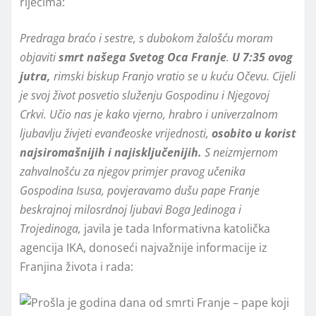
riječima:
Predraga braćo i sestre, s dubokom žalošću moram
objaviti
smrt našega Svetog Oca Franje
.
U 7:35 ovog
jutra,
rimski biskup Franjo vratio se u kuću Očevu. Cijeli
je svoj život posvetio služenju Gospodinu i Njegovoj
Crkvi. Učio nas je kako vjerno, hrabro i univerzalnom
ljubavlju živjeti evanđeoske vrijednosti,
osobito u korist
najsiromašnijih i najisključenijih.
S neizmjernom
zahvalnošću za njegov primjer pravog učenika
Gospodina Isusa, povjeravamo dušu pape Franje
beskrajnoj milosrdnoj ljubavi Boga Jedinoga i
Trojedinoga,
javila je tada Informativna katolička
agencija IKA, donoseći najvažnije informacije iz
Franjina života i rada: