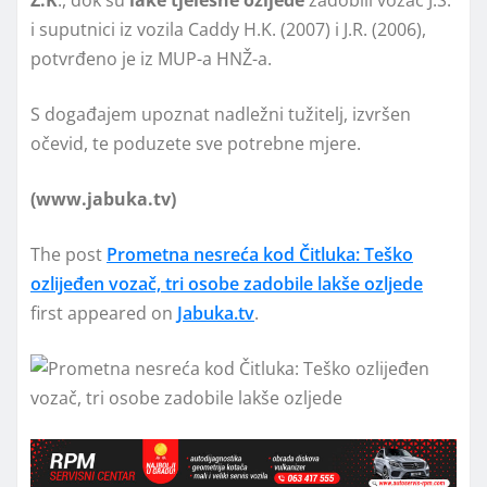
i suputnici iz vozila Caddy H.K. (2007) i J.R. (2006),
potvrđeno je iz MUP-a HNŽ-a.
S događajem upoznat nadležni tužitelj, izvršen
očevid, te poduzete sve potrebne mjere.
(www.jabuka.tv)
The post
Prometna nesreća kod Čitluka: Teško
ozlijeđen vozač, tri osobe zadobile lakše ozljede
first appeared on
Jabuka.tv
.