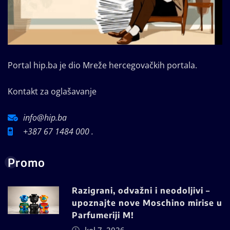
Portal hip.ba je dio Mreže hercegovačkih portala.
Kontakt za oglašavanje
info@hip.ba
+387 67 1484 000 .
Promo
Razigrani, odvažni i neodoljivi –
upoznajte nove Moschino mirise u
Parfumeriji M!