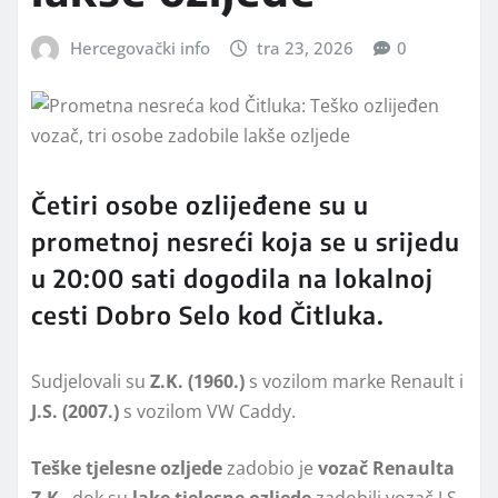
Hercegovački info
tra 23, 2026
0
Četiri osobe ozlijeđene su u
prometnoj nesreći koja se u srijedu
u 20:00 sati dogodila na lokalnoj
cesti Dobro Selo kod Čitluka.
Sudjelovali su
Z.K. (1960.)
s vozilom marke Renault i
J.S. (2007.)
s vozilom VW Caddy.
Teške tjelesne ozljede
zadobio je
vozač Renaulta
Z.K
., dok su
lake tjelesne ozljede
zadobili vozač J.S.