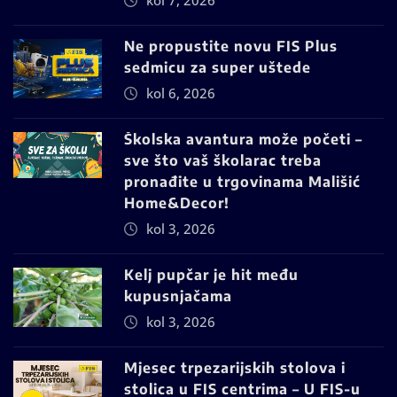
kol 7, 2026
Ne propustite novu FIS Plus
sedmicu za super uštede
kol 6, 2026
Školska avantura može početi –
sve što vaš školarac treba
pronađite u trgovinama Mališić
Home&Decor!
kol 3, 2026
Kelj pupčar je hit među
kupusnjačama
kol 3, 2026
Mjesec trpezarijskih stolova i
stolica u FIS centrima – U FIS-u