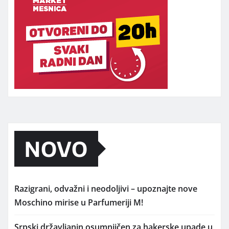
NOVO
Razigrani, odvažni i neodoljivi – upoznajte nove
Moschino mirise u Parfumeriji M!
Srpski državljanin osumnjičen za hakerske upade u