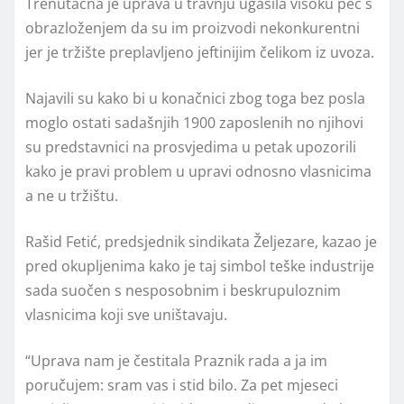
Trenutačna je uprava u travnju ugasila visoku peć s
obrazloženjem da su im proizvodi nekonkurentni
jer je tržište preplavljeno jeftinijim čelikom iz uvoza.
Najavili su kako bi u konačnici zbog toga bez posla
moglo ostati sadašnjih 1900 zaposlenih no njihovi
su predstavnici na prosvjedima u petak upozorili
kako je pravi problem u upravi odnosno vlasnicima
a ne u tržištu.
Rašid Fetić, predsjednik sindikata Željezare, kazao je
pred okupljenima kako je taj simbol teške industrije
sada suočen s nesposobnim i beskrupuloznim
vlasnicima koji sve uništavaju.
“Uprava nam je čestitala Praznik rada a ja im
poručujem: sram vas i stid bilo. Za pet mjeseci