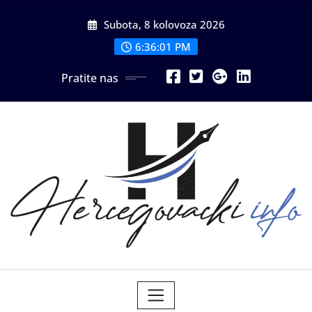
Skip
Subota, 8 kolovoza 2026
to
content
6:36:03 PM
Pratite nas