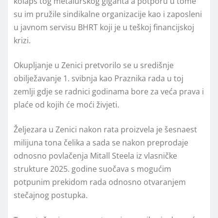
kolaps tog metalurškog giganta a potporu u tome
su im pružile sindikalne organizacije kao i zaposleni
u javnom servisu BHRT koji je u teškoj financijskoj
krizi.
Okupljanje u Zenici pretvorilo se u središnje
obilježavanje 1. svibnja kao Praznika rada u toj
zemlji gdje se radnici godinama bore za veća prava i
plaće od kojih će moći živjeti.
Željezara u Zenici nakon rata proizvela je šesnaest
milijuna tona čelika a sada se nakon preprodaje
odnosno povlačenja Mitall Steela iz vlasničke
strukture 2025. godine suočava s mogućim
potpunim prekidom rada odnosno otvaranjem
stečajnog postupka.