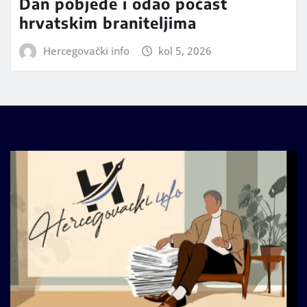
Dan pobjede i odao počast
hrvatskim braniteljima
Hercegovački info
kol 5, 2026