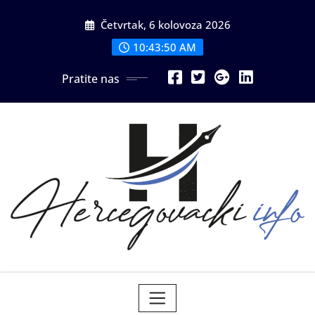
Skip
Četvrtak, 6 kolovoza 2026
to
content
10:43:51 AM
Pratite nas