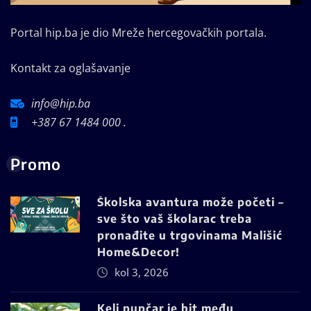
Portal hip.ba je dio Mreže hercegovačkih portala.
Kontakt za oglašavanje
info@hip.ba
+387 67 1484 000 .
Promo
Školska avantura može početi –
sve što vaš školarac treba
pronađite u trgovinama Mališić
Home&Decor!
kol 3, 2026
Kelj pupčar je hit među