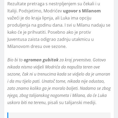
Rezultate pretraga s nestrpljenjem su čekali i u
Italiji. Podsjetimo, Modrićev
ugovor s Milanom
važeći je do kraja lipnja, ali Luka ima opciju
produljenja na godinu dana. I svi u Milanu nadaju se
kako će je prihvatiti. Posebno ako je protiv
Juventusa zaista odigrao zadnju utakmicu u
Milanovom dresu ove sezone.
Bio bi to
ogroman gubitak
za kraj prvenstva. Gotovo
nikada nismo vidjeli Modrića da napušta teren ove
sezone, čak ni u trenucima kada se vidjelo da je umoran
i da mu tijelo pati. Unatoč tome, nikada nije odustao,
zato znamo koliko ga je moralo boljeti. Nadamo se zbog
njega, zbog talijanskog nogometa i Milana, da će Luka
uskoro biti na terenu
, pisali su talijanski mediji.