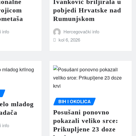
ionalne
Ivanković briljirala u
rojicom
pobjedi Hrvatske nad
ometaša
Rumunjskom
 info
Hercegovački info
kol 6, 2026
A
BIH I OKOLICA
elo mladog
Posušani ponovno
padača
pokazali veliko srce:
 info
Prikupljene 23 doze