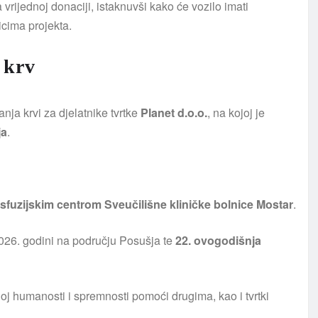
 vrijednoj donaciji, istaknuvši kako će vozilo imati
cima projekta.
 krv
nja krvi za djelatnike tvrtke
Planet d.o.o.
, na kojoj je
ja
.
sfuzijskim centrom Sveučilišne kliničke bolnice Mostar
.
026. godini na području Posušja te
22. ovogodišnja
noj humanosti i spremnosti pomoći drugima, kao i tvrtki