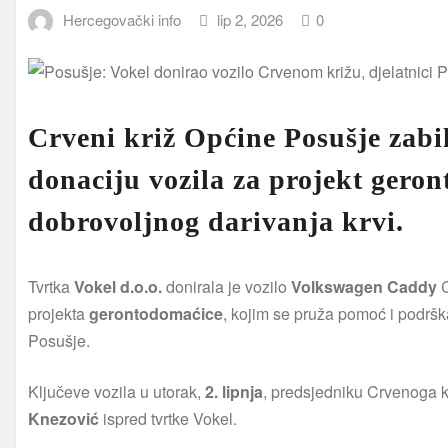
Hercegovački info
lip 2, 2026
0
Crveni križ Općine Posušje zabilj
donaciju vozila za projekt gero
dobrovoljnog darivanja krvi.
Tvrtka
Vokel d.o.o.
donirala je vozilo
Volkswagen Caddy
C
projekta
gerontodomaćice
, kojim se pruža pomoć i podrš
Posušje.
Ključeve vozila u utorak,
2. lipnja
, predsjedniku Crvenoga 
Knezović
ispred tvrtke Vokel.