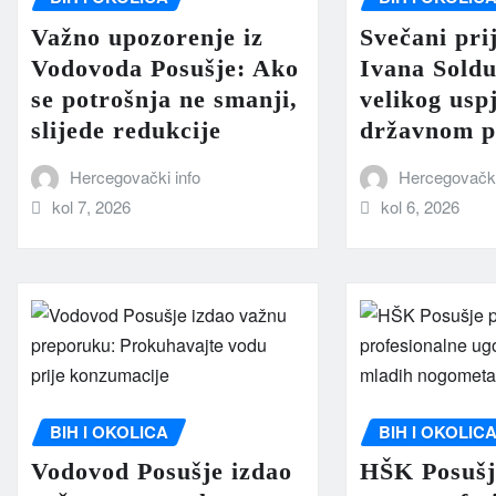
Važno upozorenje iz
Svečani pri
Vodovoda Posušje: Ako
Ivana Sold
se potrošnja ne smanji,
velikog usp
slijede redukcije
državnom p
Hercegovački info
Hercegovački
kol 7, 2026
kol 6, 2026
BIH I OKOLICA
BIH I OKOLIC
Vodovod Posušje izdao
HŠK Posušj