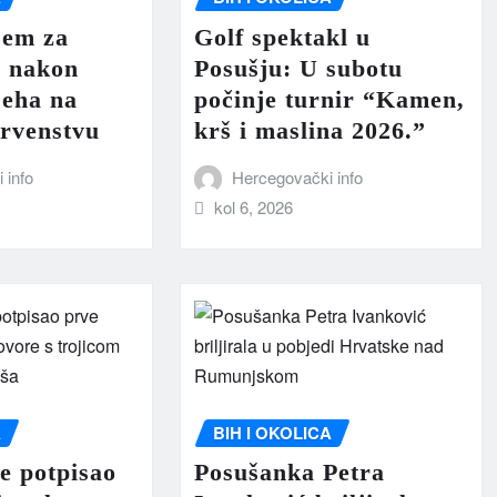
jem za
Golf spektakl u
u nakon
Posušju: U subotu
jeha na
počinje turnir “Kamen,
rvenstvu
krš i maslina 2026.”
 info
Hercegovački info
kol 6, 2026
A
BIH I OKOLICA
e potpisao
Posušanka Petra