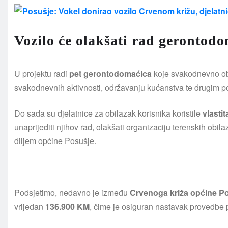
Vozilo će olakšati rad gerontod
U projektu radi
pet gerontodomaćica
koje svakodnevno obi
svakodnevnih aktivnosti, održavanju kućanstva te drugim pos
Do sada su djelatnice za obilazak korisnika koristile
vlastit
unaprijediti njihov rad, olakšati organizaciju terenskih obil
diljem općine Posušje.
Podsjetimo, nedavno je između
Crvenoga križa općine P
vrijedan
136.900 KM
, čime je osiguran nastavak provedbe 