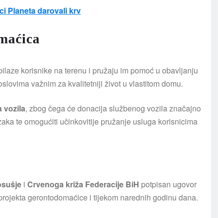
omaćica
laze korisnike na terenu i pružaju im pomoć u obavljanju
lovima važnim za kvalitetniji život u vlastitom domu.
a vozila
, zbog čega će donacija službenog vozila značajno
azaka te omogućiti učinkovitije pružanje usluga korisnicima
osušje
i
Crvenoga križa Federacije BiH
potpisan ugovor
projekta gerontodomaćice i tijekom narednih godinu dana.