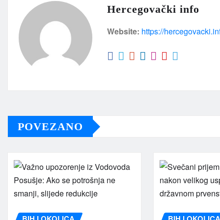
Hercegovački info
Website:
https://hercegovacki.in
POVEZANO
BIH I OKOLICA
BIH I OKOLIC