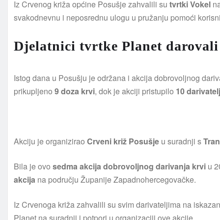
Iz Crvenog križa općine Posušje zahvalili su
tvrtki Vokel
na
svakodnevnu i neposrednu ulogu u pružanju pomoći korisni
Djelatnici tvrtke Planet darovali
Istog dana u Posušju je održana i akcija dobrovoljnog dariva
prikupljeno
9 doza krvi
, dok je akciji pristupilo
10 darivatel
Akciju je organizirao
Crveni križ Posušje
u suradnji s
Tran
Bila je ovo
sedma akcija dobrovoljnog darivanja krvi
u 2
akcija
na području Županije Zapadnohercegovačke.
Iz Crvenoga križa zahvalili su svim darivateljima na iskaza
Planet na suradnji i potpori u organizaciji ove akcije.