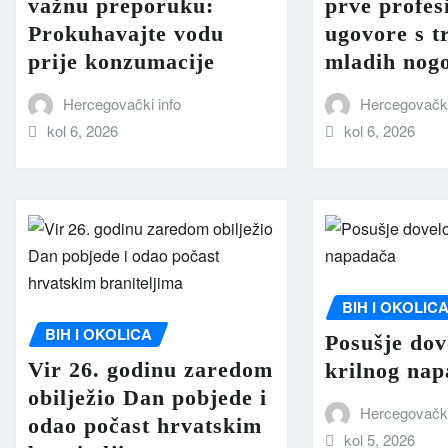
važnu preporuku:
prve profes
Prokuhavajte vodu
ugovore s t
prije konzumacije
mladih nog
Hercegovački info
Hercegovački
kol 6, 2026
kol 6, 2026
BIH I OKOLIC
BIH I OKOLICA
Posušje dov
Vir 26. godinu zaredom
krilnog na
obilježio Dan pobjede i
Hercegovački
odao počast hrvatskim
kol 5, 2026