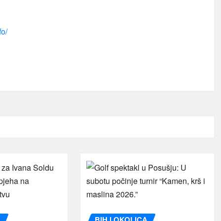
fo/
A
BIH I OKOLICA