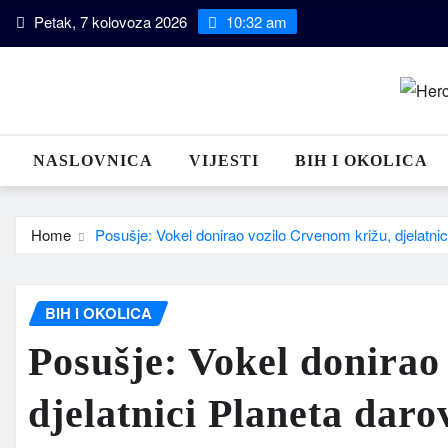
Skip
Petak, 7 kolovoza 2026
10:32 am
to
content
NASLOVNICA
VIJESTI
BIH I OKOLICA
Home
Posušje: Vokel donirao vozilo Crvenom križu, djelatnic
BIH I OKOLICA
Posušje: Vokel donirao
djelatnici Planeta daro