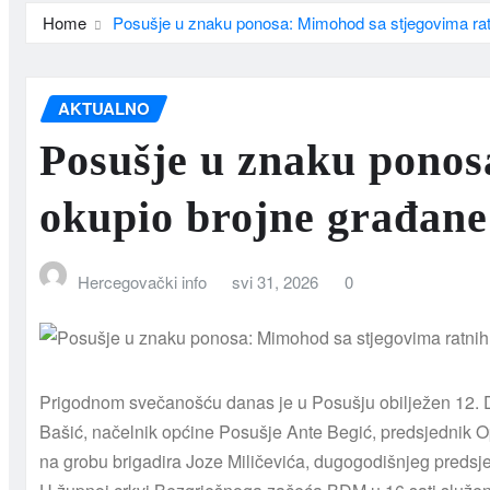
Home
Posušje u znaku ponosa: Mimohod sa stjegovima ratn
AKTUALNO
Posušje u znaku ponos
okupio brojne građane
Hercegovački info
svi 31, 2026
0
Prigodnom svečanošću danas je u Posušju obilježen 12. Da
Bašić, načelnik općine Posušje Ante Begić, predsjednik Opći
na grobu brigadira Joze Miličevića, dugogodišnjeg predsj