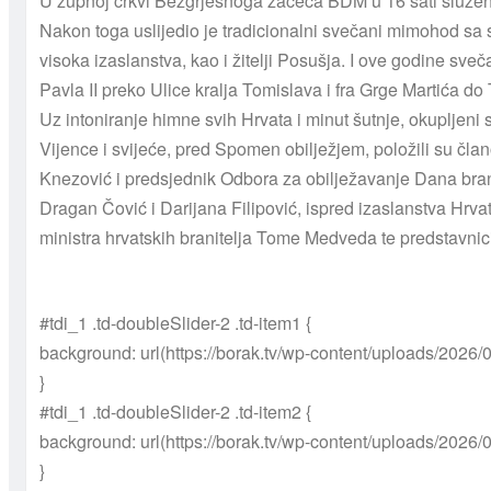
U župnoj crkvi Bezgrješnoga začeća BDM u 16 sati služena s
Nakon toga uslijedio je tradicionalni svečani mimohod sa st
visoka izaslanstva, kao i žitelji Posušja. I ove godine 
Pavla II preko Ulice kralja Tomislava i fra Grge Martića do 
Uz intoniranje himne svih Hrvata i minut šutnje, okupljeni 
Vijence i svijeće, pred Spomen obilježjem, položili su član
Knezović i predsjednik Odbora za obilježavanje Dana bran
Dragan Čović i Darijana Filipović, ispred izaslanstva Hr
ministra hrvatskih branitelja Tome Medveda te predstav
#tdi_1 .td-doubleSlider-2 .td-item1 {
background: url(https://borak.tv/wp-content/uploads/2026/
}
#tdi_1 .td-doubleSlider-2 .td-item2 {
background: url(https://borak.tv/wp-content/uploads/2026/
}