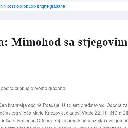
ih postrojbi okupio brojne građane
a: Mimohod sa stjegovima
n branitelja općine Posušje. U 15 sati predstavnici Odbora za
nskog vijeća Mario Knezović, članovi Vlade ŽZH i HNS-a BiH te su
ednika navedenog Odbora, koji je preminuo u ožujku ove godine