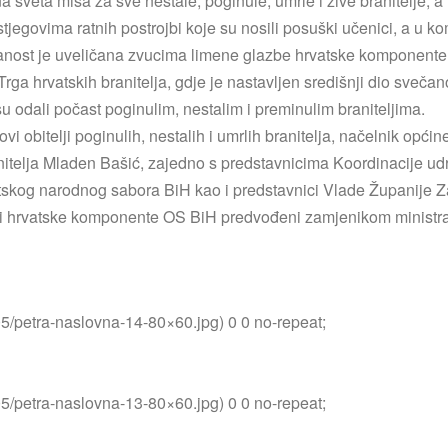
veta misa za sve nestale, poginule, umrle i žive branitelje, a 
jegovima ratnih postrojbi koje su nosili posuški učenici, a u ko
svečanost je uveličana zvucima limene glazbe hrvatske komponen
Trga hrvatskih branitelja, gdje je nastavljen središnji dio svečano
su odali počast poginulim, nestalim i preminulim braniteljima.
ovi obitelji poginulih, nestalih i umrlih branitelja, načelnik op
itelja Mladen Bašić, zajedno s predstavnicima Koordinacije ud
vatskog narodnog sabora BiH kao i predstavnici Vlade Županije
nici hrvatske komponente OS BiH predvođeni zamjenikom minist
05/petra-naslovna-14-80×60.jpg) 0 0 no-repeat;
05/petra-naslovna-13-80×60.jpg) 0 0 no-repeat;