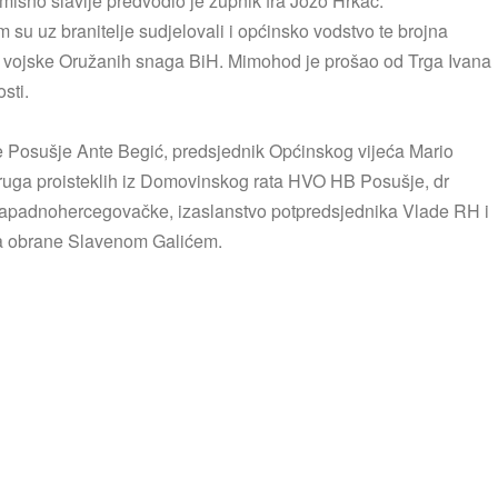
misno slavlje predvodio je župnik fra Jozo Hrkać.
m su uz branitelje sudjelovali i općinsko vodstvo te brojna
te vojske Oružanih snaga BiH. Mimohod je prošao od Trga Ivana
sti.
ćine Posušje Ante Begić, predsjednik Općinskog vijeća Mario
ruga proisteklih iz Domovinskog rata HVO HB Posušje, dr
 Zapadnohercegovačke, izaslanstvo potpredsjednika Vlade RH i
ra obrane Slavenom Galićem.