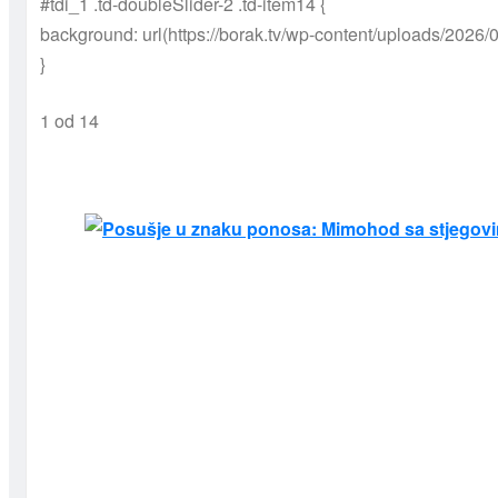
#tdi_1 .td-doubleSlider-2 .td-item14 {
background: url(https://borak.tv/wp-content/uploads/2026/
}
1
od 14