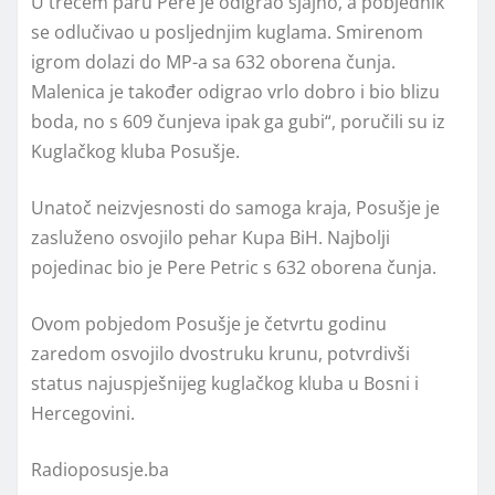
U trećem paru Pere je odigrao sjajno, a pobjednik
se odlučivao u posljednjim kuglama. Smirenom
igrom dolazi do MP-a sa 632 oborena čunja.
Malenica je također odigrao vrlo dobro i bio blizu
boda, no s 609 čunjeva ipak ga gubi“, poručili su iz
Kuglačkog kluba Posušje.
Unatoč neizvjesnosti do samoga kraja, Posušje je
zasluženo osvojilo pehar Kupa BiH. Najbolji
pojedinac bio je Pere Petric s 632 oborena čunja.
Ovom pobjedom Posušje je četvrtu godinu
zaredom osvojilo dvostruku krunu, potvrdivši
status najuspješnijeg kuglačkog kluba u Bosni i
Hercegovini.
Radioposusje.ba