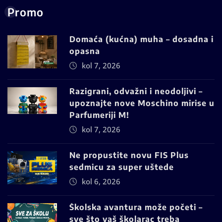
Promo
Domaća (kućna) muha – dosadna i
opasna
kol 7, 2026
Razigrani, odvažni i neodoljivi –
upoznajte nove Moschino mirise u
Parfumeriji M!
kol 7, 2026
Ne propustite novu FIS Plus
sedmicu za super uštede
kol 6, 2026
Školska avantura može početi –
sve što vaš školarac treba