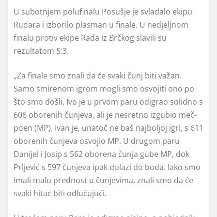
U subotnjem polufinalu Posušje je svladalo ekipu
Rudara i izborilo plasman u finale. U nedjeljnom
finalu protiv ekipe Rada iz Brčkog slavili su
rezultatom 5:3.
„Za finale smo znali da će svaki čunj biti važan.
Samo smirenom igrom mogli smo osvojiti ono po
što smo došli. Ivo je u prvom paru odigrao solidno s
606 oborenih čunjeva, ali je nesretno izgubio meč-
poen (MP). Ivan je, unatoč ne baš najboljoj igri, s 611
oborenih čunjeva osvojio MP. U drugom paru
Danijel i Josip s 562 oborena čunja gube MP, dok
Prljević s 597 čunjeva ipak dolazi do boda. Iako smo
imali malu prednost u čunjevima, znali smo da će
svaki hitac biti odlučujući.