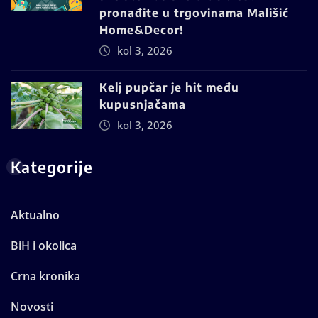
pronađite u trgovinama Mališić
Home&Decor!
kol 3, 2026
Kelj pupčar je hit među
kupusnjačama
kol 3, 2026
Kategorije
Aktualno
BiH i okolica
Crna kronika
Novosti