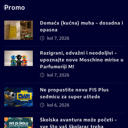
Promo
Domaća (kućna) muha – dosadna i
opasna
kol 7, 2026
Razigrani, odvažni i neodoljivi –
upoznajte nove Moschino mirise u
Parfumeriji M!
kol 7, 2026
Ne propustite novu FIS Plus
sedmicu za super uštede
kol 6, 2026
Školska avantura može početi –
sve što vaš školarac treba