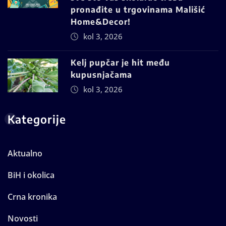
pronađite u trgovinama Mališić
Home&Decor!
kol 3, 2026
Kelj pupčar je hit među
kupusnjačama
kol 3, 2026
Kategorije
Aktualno
BiH i okolica
Crna kronika
Novosti