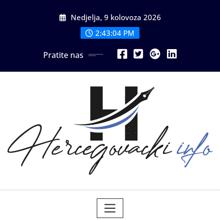
Skip
Nedjelja, 9 kolovoza 2026
to
content
2:43:05 PM
Pratite nas