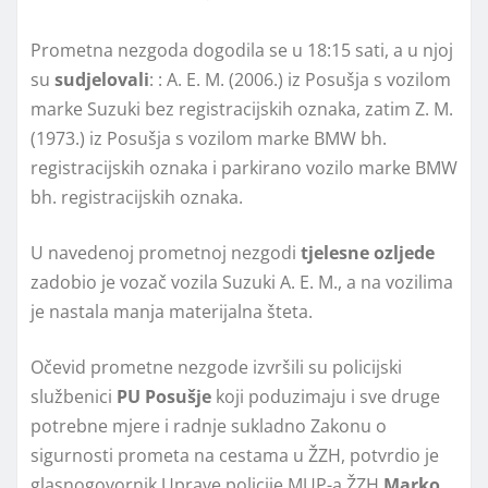
Prometna nezgoda dogodila se u 18:15 sati, a u njoj
su
sudjelovali
: : A. E. M. (2006.) iz Posušja s vozilom
marke Suzuki bez registracijskih oznaka, zatim Z. M.
(1973.) iz Posušja s vozilom marke BMW bh.
registracijskih oznaka i parkirano vozilo marke BMW
bh. registracijskih oznaka.
U navedenoj prometnoj nezgodi
tjelesne ozljede
zadobio je vozač vozila Suzuki A. E. M., a na vozilima
je nastala manja materijalna šteta.
Očevid prometne nezgode izvršili su policijski
službenici
PU Posušje
koji poduzimaju i sve druge
potrebne mjere i radnje sukladno Zakonu o
sigurnosti prometa na cestama u ŽZH, potvrdio je
glasnogovornik Uprave policije MUP-a ŽZH
Marko