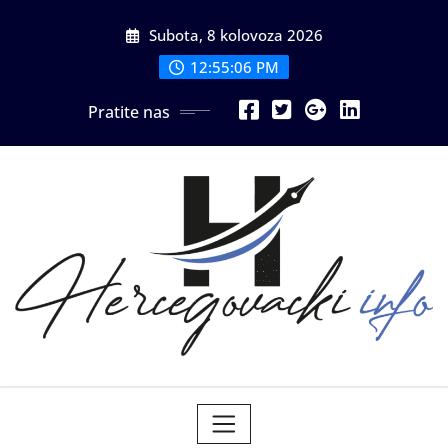
Skip
Subota, 8 kolovoza 2026
to
content
12:55:07 PM
Pratite nas