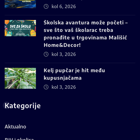
kol 6, 2026
Školska avantura može početi –
sve što vaš školarac treba
pronađite u trgovinama Mališić
Home&Decor!
kol 3, 2026
Kelj pupčar je hit među
kupusnjačama
kol 3, 2026
Kategorije
Aktualno