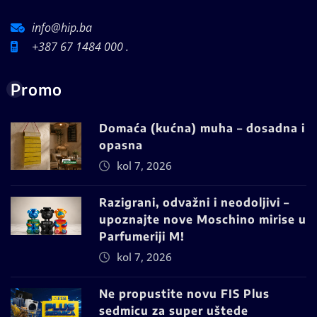
info@hip.ba
+387 67 1484 000 .
Promo
Domaća (kućna) muha – dosadna i
opasna
kol 7, 2026
Razigrani, odvažni i neodoljivi –
upoznajte nove Moschino mirise u
Parfumeriji M!
kol 7, 2026
Ne propustite novu FIS Plus
sedmicu za super uštede