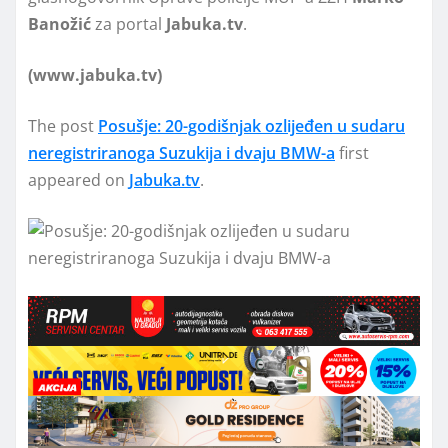
Banožić
za portal
Jabuka.tv
.
(www.jabuka.tv)
The post
Posušje: 20-godišnjak ozlijeđen u sudaru
neregistriranoga Suzukija i dvaju BMW-a
first
appeared on
Jabuka.tv
.