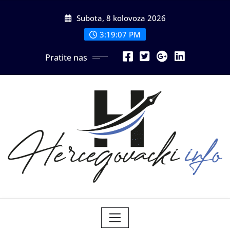
Skip
Subota, 8 kolovoza 2026
to
content
3:19:09 PM
Pratite nas