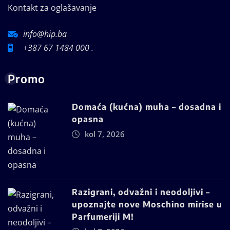
Kontakt za oglašavanje
info@hip.ba
+387 67 1484 000 .
Promo
Domaća (kućna) muha – dosadna i
opasna
kol 7, 2026
Razigrani, odvažni i neodoljivi –
upoznajte nove Moschino mirise u
Parfumeriji M!