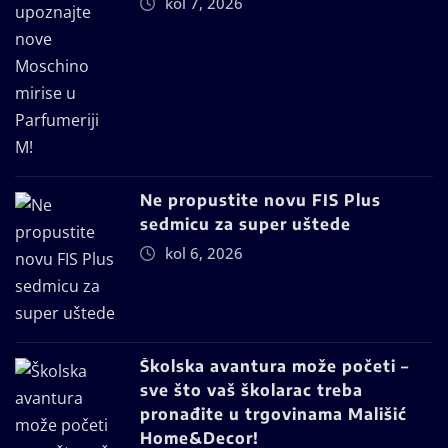
kol 7, 2026
Ne propustite novu FIS Plus
sedmicu za super uštede
kol 6, 2026
Školska avantura može početi –
sve što vaš školarac treba
pronađite u trgovinama Mališić
Home&Decor!