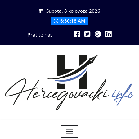
Skip
Subota, 8 kolovoza 2026
to
content
6:50:20 AM
Pratite nas