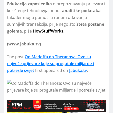
Edukacija zaposlenika
o prepoznavanju prijevara i
korištenje tehnologija poput
analitike podataka
također mogu pomoći u ranom otkrivanju
sumnjivih transakcija, prije nego što
šteta postane
golema
, piše
HowStuffWorks
.
(www.jabuka.tv)
The post
Od Madoffa do Theranosa: Ovo su
najveće prijevare koje su progutale milijarde i
potresle svijet
first appeared on
Jabuka.tv
.