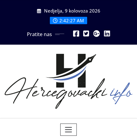
Skip
Nedjelja, 9 kolovoza 2026
to
content
2:42:29 AM
Pratite nas