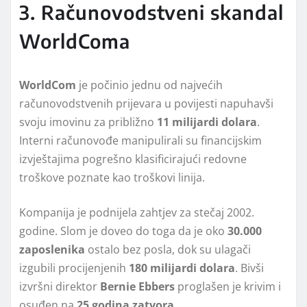
3. Računovodstveni skandal
WorldComa
WorldCom
je počinio jednu od najvećih
računovodstvenih prijevara u povijesti napuhavši
svoju imovinu za približno
11 milijardi dolara
.
Interni računovođe manipulirali su financijskim
izvještajima pogrešno klasificirajući redovne
troškove poznate kao troškovi linija.
Kompanija je podnijela zahtjev za stečaj 2002.
godine. Slom je doveo do toga da je oko
30.000
zaposlenika
ostalo bez posla, dok su ulagači
izgubili procijenjenih
180 milijardi dolara
. Bivši
izvršni direktor
Bernie Ebbers
proglašen je krivim i
osuđen na
25 godina zatvora
.