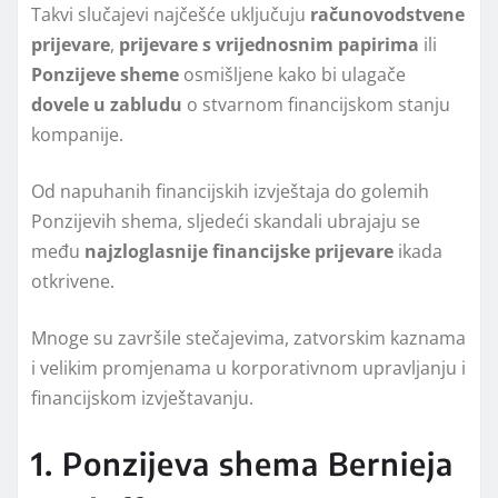
Takvi slučajevi najčešće uključuju
računovodstvene
prijevare
,
prijevare s vrijednosnim papirima
ili
Ponzijeve sheme
osmišljene kako bi ulagače
dovele u zabludu
o stvarnom financijskom stanju
kompanije.
Od napuhanih financijskih izvještaja do golemih
Ponzijevih shema, sljedeći skandali ubrajaju se
među
najzloglasnije financijske prijevare
ikada
otkrivene.
Mnoge su završile stečajevima, zatvorskim kaznama
i velikim promjenama u korporativnom upravljanju i
financijskom izvještavanju.
1. Ponzijeva shema Bernieja