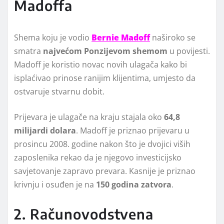
Madoffa
Shema koju je vodio
Bernie Madoff
naširoko se
smatra
najvećom Ponzijevom shemom
u povijesti.
Madoff je koristio novac novih ulagača kako bi
isplaćivao prinose ranijim klijentima, umjesto da
ostvaruje stvarnu dobit.
Prijevara je ulagače na kraju stajala oko
64,8
milijardi dolara
. Madoff je priznao prijevaru u
prosincu 2008. godine nakon što je dvojici viših
zaposlenika rekao da je njegovo investicijsko
savjetovanje zapravo prevara. Kasnije je priznao
krivnju i osuđen je na
150 godina zatvora
.
2. Računovodstvena