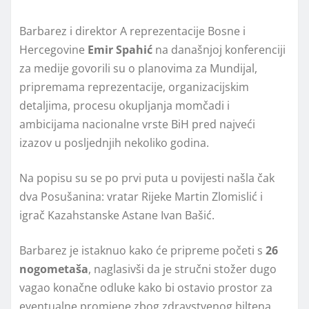
Barbarez i direktor A reprezentacije Bosne i
Hercegovine
Emir Spahić
na današnjoj konferenciji
za medije govorili su o planovima za Mundijal,
pripremama reprezentacije, organizacijskim
detaljima, procesu okupljanja momčadi i
ambicijama nacionalne vrste BiH pred najveći
izazov u posljednjih nekoliko godina.
Na popisu su se po prvi puta u povijesti našla čak
dva Posušanina: vratar Rijeke Martin Zlomislić i
igrač Kazahstanske Astane Ivan Bašić.
Barbarez je istaknuo kako će pripreme početi s
26
nogometaša
, naglasivši da je stručni stožer dugo
vagao konačne odluke kako bi ostavio prostor za
eventualne promjene zbog zdravstvenog biltena