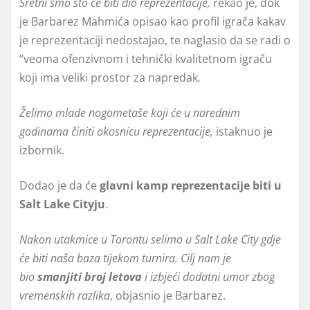
Sretni smo što će biti dio reprezentacije,
rekao je, dok
je Barbarez Mahmića opisao kao profil igrača kakav
je reprezentaciji nedostajao, te naglasio da se radi o
“veoma ofenzivnom i tehnički kvalitetnom igraču
koji ima veliki prostor za napredak
.
Želimo mlade nogometaše koji će u narednim
godinama činiti okosnicu reprezentacije,
istaknuo je
izbornik.
Dodao je da će
glavni kamp reprezentacije biti u
Salt Lake Cityju
.
Nakon utakmice u Torontu selimo u Salt Lake City gdje
će biti naša baza tijekom turnira. Cilj nam je
bio
smanjiti broj letova
i izbjeći dodatni umor zbog
vremenskih razlika
, objasnio je Barbarez.