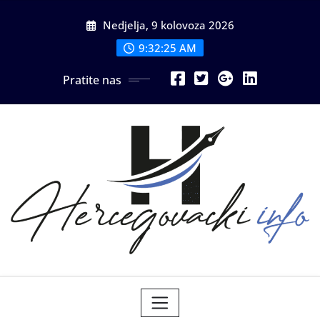
Skip
Nedjelja, 9 kolovoza 2026
to
content
9:32:27 AM
Pratite nas