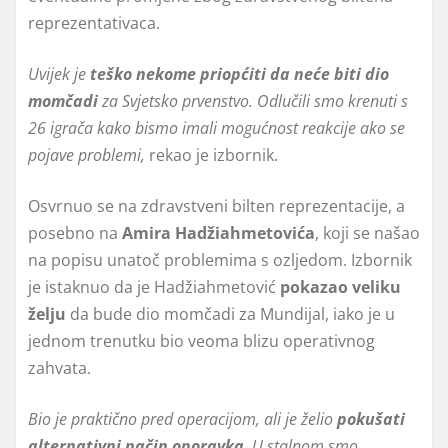
reprezentativaca.
Uvijek je
teško nekome priopćiti da neće biti dio
momčadi
za Svjetsko prvenstvo. Odlučili smo krenuti s
26 igrača kako bismo imali mogućnost reakcije ako se
pojave problemi,
rekao je izbornik.
Osvrnuo se na zdravstveni bilten reprezentacije, a
posebno na
Amira Hadžiahmetovića
, koji se našao
na popisu unatoč problemima s ozljedom. Izbornik
je istaknuo da je Hadžiahmetović
pokazao veliku
želju
da bude dio momčadi za Mundijal, iako je u
jednom trenutku bio veoma blizu operativnog
zahvata.
Bio je praktično pred operacijom, ali je želio
pokušati
alternativni način oporavka
. U stalnom smo