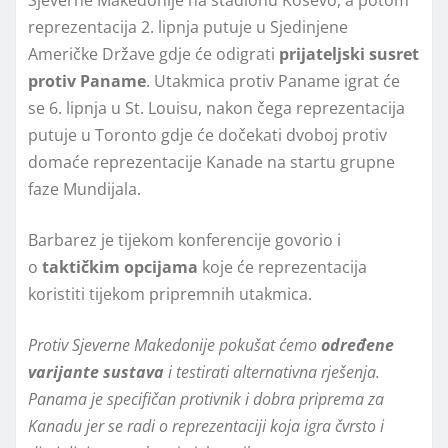
Sjeverne Makedonije na stadionu Koševo, a potom
reprezentacija 2. lipnja putuje u Sjedinjene
Američke Države gdje će odigrati
prijateljski susret
protiv Paname
. Utakmica protiv Paname igrat će
se 6. lipnja u St. Louisu, nakon čega reprezentacija
putuje u Toronto gdje će dočekati dvoboj protiv
domaće reprezentacije Kanade na startu grupne
faze Mundijala.
Barbarez je tijekom konferencije govorio i
o
taktičkim
opcijama
koje će reprezentacija
koristiti tijekom pripremnih utakmica.
Protiv Sjeverne Makedonije pokušat ćemo
određene
varijante sustava
i testirati alternativna rješenja.
Panama je specifičan protivnik i dobra priprema za
Kanadu jer se radi o reprezentaciji koja igra čvrsto i