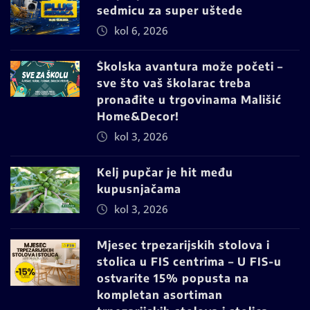
sedmicu za super uštede
kol 6, 2026
Školska avantura može početi –
sve što vaš školarac treba
pronađite u trgovinama Mališić
Home&Decor!
kol 3, 2026
Kelj pupčar je hit među
kupusnjačama
kol 3, 2026
Mjesec trpezarijskih stolova i
stolica u FIS centrima – U FIS-u
ostvarite 15% popusta na
kompletan asortiman