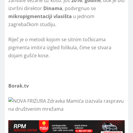
zahvate vezane uz kosu. Još
2016. godine
, dok je bio
izvršni direktor
Dinama
, podvrgnuo se
mikropigmentaciji vlasišta
u jednom
zagrebačkom studiju.
Riječ je o metodi kojom se sitnim točkicama
pigmenta imitira izgled folikula, čime se stvara
dojam gušće kose.
Borak.tv