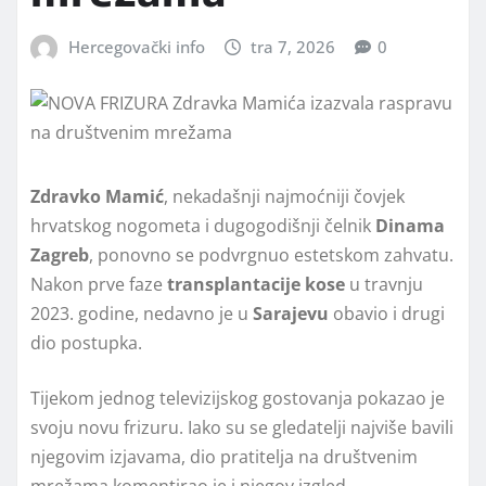
Hercegovački info
tra 7, 2026
0
Zdravko Mamić
, nekadašnji najmoćniji čovjek
hrvatskog nogometa i dugogodišnji čelnik
Dinama
Zagreb
, ponovno se podvrgnuo estetskom zahvatu.
Nakon prve faze
transplantacije kose
u travnju
2023. godine, nedavno je u
Sarajevu
obavio i drugi
dio postupka.
Tijekom jednog televizijskog gostovanja pokazao je
svoju novu frizuru. Iako su se gledatelji najviše bavili
njegovim izjavama, dio pratitelja na društvenim
mrežama komentirao je i njegov izgled.