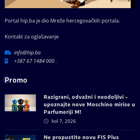
Portal hip.ba je dio Mreže hercegovačkih portala.
Kontakt za oglašavanje
info@hip.ba
+387 67 1484 000 .
Promo
Razigrani, odvažni i neodoljivi –
upoznajte nove Moschino mirise u
Parfumeriji M!
kol 7, 2026
Ne propustite novu FIS Plus