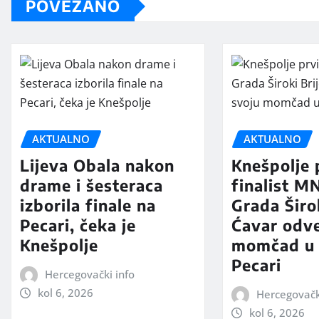
POVEZANO
AKTUALNO
AKTUALNO
Lijeva Obala nakon
Knešpolje 
drame i šesteraca
finalist 
izborila finale na
Grada Širo
Pecari, čeka je
Ćavar odv
Knešpolje
momčad u 
Pecari
Hercegovački info
kol 6, 2026
Hercegovačk
kol 6, 2026