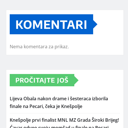
KOMENTARI
Nema komentara za prikaz.
PROČITAJTE JOŠ
Lijeva Obala nakon drame i šesteraca izborila
finale na Pecari, čeka je Knešpolje
Knešpolje prvi finalist MNL MZ Grada Široki Brijeg!
Ćavar odveo svoju momčad u finale na Pecari