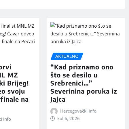
AKTUALNO
prvi
“Kad priznamo ono
MNL MZ
što se desilo u
ki Brijeg!
Srebrenici…”
eo svoju
Severinina poruka iz
finale na
Jajca
Hercegovački info
kol 6, 2026
i info