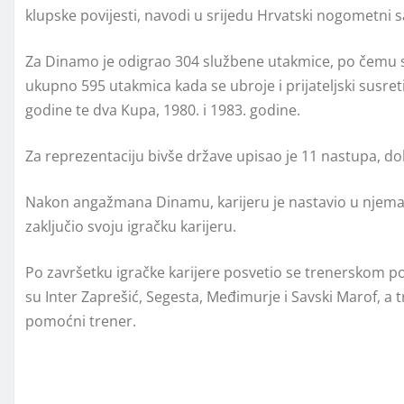
klupske povijesti, navodi u srijedu Hrvatski nogometni s
Za Dinamo je odigrao 304 službene utakmice, po čemu s
ukupno 595 utakmica kada se ubroje i prijateljski susret
godine te dva Kupa, 1980. i 1983. godine.
Za reprezentaciju bivše države upisao je 11 nastupa, do
Nakon angažmana Dinamu, karijeru je nastavio u njemač
zaključio svoju igračku karijeru.
Po završetku igračke karijere posvetio se trenerskom po
su Inter Zaprešić, Segesta, Međimurje i Savski Marof, a 
pomoćni trener.