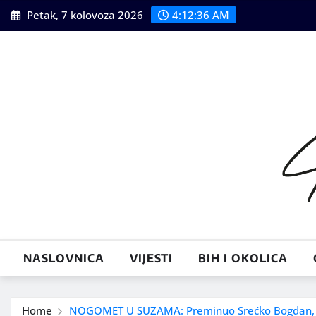
Skip
Petak, 7 kolovoza 2026
4:12:38 AM
to
content
NASLOVNICA
VIJESTI
BIH I OKOLICA
Home
NOGOMET U SUZAMA: Preminuo Srećko Bogdan,