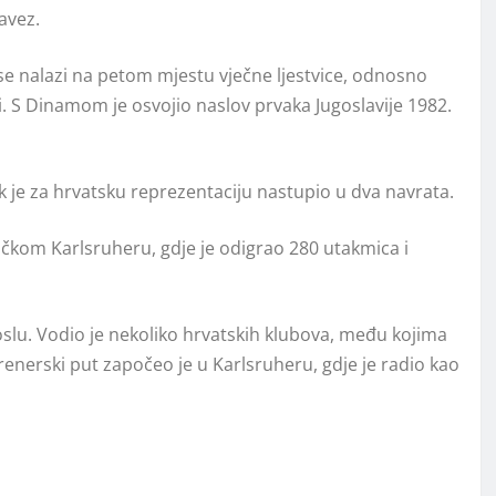
avez.
e nalazi na petom mjestu vječne ljestvice, odnosno
i. S Dinamom je osvojio naslov prvaka Jugoslavije 1982.
k je za hrvatsku reprezentaciju nastupio u dva navrata.
kom Karlsruheru, gdje je odigrao 280 utakmica i
slu. Vodio je nekoliko hrvatskih klubova, među kojima
trenerski put započeo je u Karlsruheru, gdje je radio kao