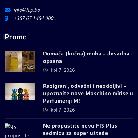
info@hip.ba
+387 67 1484 000 .
Promo
Domaća (kućna) muha – dosadna i
opasna
kol 7, 2026
Razigrani, odvažni i neodoljivi –
upoznajte nove Moschino mirise u
Parfumeriji M!
kol 7, 2026
Ne propustite novu FIS Plus
sedmicu za super uštede