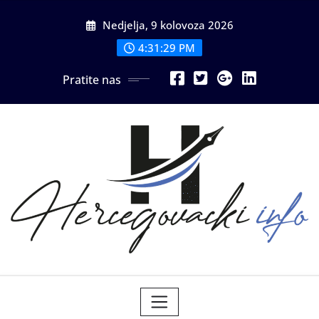
Skip
Nedjelja, 9 kolovoza 2026
to
content
4:31:31 PM
Pratite nas