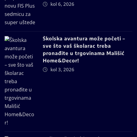
kol 6, 2026
Školska avantura može početi –
sve što vaš školarac treba
pronađite u trgovinama Mališić
Home&Decor!
kol 3, 2026