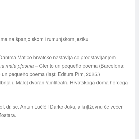
Danima Matice hrvatske nastavlja se predstavljanjem
dna mala pjesma
– Ciento un pequeño poema (Barcelona:
to un pequeño poema (Iaşi: Editura Pim, 2025.)
vibnja u Maloj dvorani/amfiteatru Hrvatskoga doma hercega
of. dr. sc. Antun Lučić i Darko Juka, a književnu će večer
Mostara.