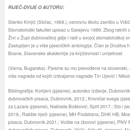
RIJEČ-DVIJE O AUTORU:
Stanko Krnjić (Stolac, 1969.), osnovnu školu završio u Viši
Stomatološki fakultet upisao u Sarajevu 1989. Zbog ratnih o
Živi u Župi dubrovačkoj gdje i radi u svojoj stomatološkoj ord
Zastupljen je u više pjesničkih antologija. Član je Društva 
Bosne, Slavenske akademije za književnost i umjetnost
(Varna, Bugarska). Pjesme su mu prevođene na slovenski, al
više nagrada od kojih izdvajamo nagrade Tin Ujević i Nikola
Bibliografija: Korijeni (pjesme), autorsko izdanje, Dubrovn
dubrovačkih pisaca, Dubrovnik, 2012.; Kroničar svega (pje
za Lazara (pjesme), Naklada Bošković, Split 2017.; Sto i
2019.; Ratište riječi (pjesme), MH Podstrana, DHK HB, Most
pisaca, Dubrovnik 2021.; Voište na zborovi (pjesme), PNV Pu
dubrovačkih pisaca, Dubrovnik, 2022.; Krljušti, (pjesme), N