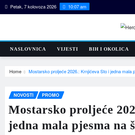
Skip
Petak, 7 kolovoza 2026
10:07 am
to
content
NASLOVNICA
VIJESTI
BIH I OKOLICA
Home
Mostarsko proljeće 2026.: Krnjićeva Sto i jedna mala
NOVOSTI
PROMO
Mostarsko proljeće 202
jedna mala pjesma na 