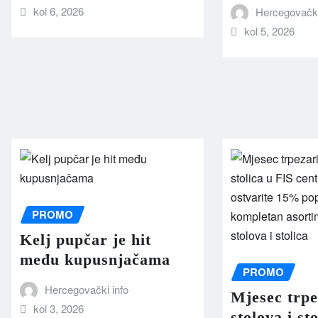
kol 6, 2026
Hercegovački
kol 5, 2026
PROMO
Kelj pupčar je hit
među kupusnjačama
PROMO
Hercegovački info
Mjesec trpe
kol 3, 2026
stolova i st