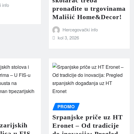
školarac treba
 info
pronađite u trgovinama
Mališić Home&Decor!
Hercegovački info
kol 3, 2026
PROMO
Srpanjske priče uz HT
zarijskih
Eronet – Od tradicije
olica u FIS
do inovacija: Pregled