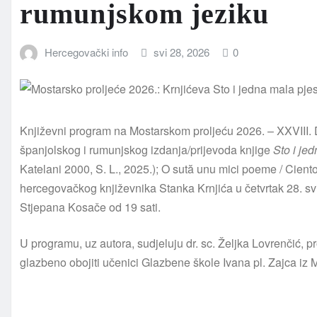
rumunjskom jeziku
Hercegovački info
svi 28, 2026
0
Književni program na Mostarskom proljeću 2026. – XXVIII. 
španjolskog i rumunjskog izdanja/prijevoda knjige
Sto i je
Katelani 2000, S. L., 2025.); O sută unu mici poeme / Cien
hercegovačkog književnika Stanka Krnjića u četvrtak 28. s
Stjepana Kosače od 19 sati.
U programu, uz autora, sudjeluju dr. sc. Željka Lovrenčić, pr
glazbeno obojiti učenici Glazbene škole Ivana pl. Zajca iz 