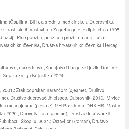
ćima (Čapljina, BiH), a srednju medicinsku u Dubrovniku.
kolnosti studij nastavlja u Zagrebu gdje je diplomirao 1995.
inaciji. Piše poeziju, poeziju u prozi, romane i priče.
hrvatskih književnika, Društva hrvatskih književnika Herceg
banski, makedonski, španjolski i bugarski jezik. Dobitnik
 Šop za knjigu Krljušti za 2024.
ik, 2001.; Zrak poprskan narančom (pjesme), Društvo
sme), Društvo dubrovačkih pisaca, Dubrovnik, 2016.; Mrvice
 jedna mala pjesma (pjesme), MH Podstrana, DHK HB, Mostar
ar 2020.; Dnevnik tijela (pjesme), Društvo dubrovačkih
blikacii, Skoplje, 2021.; Ostavljeni (roman), Društvo
aklada Bošković, Split, 2023.