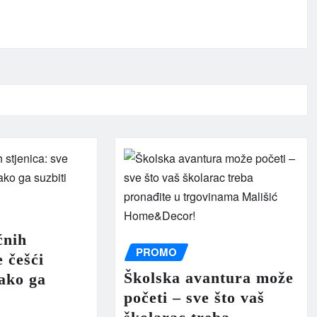
ćnih
PROMO
e češći
Školska avantura može
ako ga
početi – sve što vaš