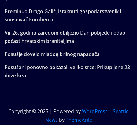
Preminuo Drago Galić, istaknuti gospodarstvenik i
suosnivač Euroherca
Vir 26. godinu zaredom obilježio Dan pobjede i odao
počast hrvatskim braniteljima
Posušje dovelo mladog krilnog napadača
Posušani ponovno pokazali veliko srce: Prikupljene 23
doze krvi
Copyright © 2025 | Powered by
WordPress
|
Seattle
News
by
ThemeArile
Home
Blog
About
Privacy Policy
Contact