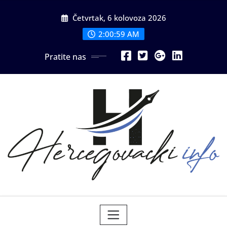
Skip
Četvrtak, 6 kolovoza 2026
to
content
2:01:00 AM
Pratite nas