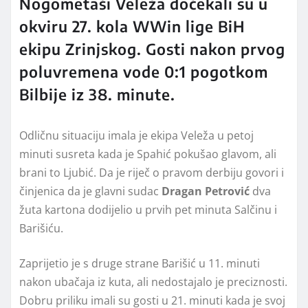
Nogometaši Veleža dočekali su u
okviru 27. kola WWin lige BiH
ekipu Zrinjskog. Gosti nakon prvog
poluvremena vode 0:1 pogotkom
Bilbije iz 38. minute.
Odličnu situaciju imala je ekipa Veleža u petoj
minuti susreta kada je Spahić pokušao glavom, ali
brani to Ljubić. Da je riječ o pravom derbiju govori i
činjenica da je glavni sudac
Dragan Petrović
dva
žuta kartona dodijelio u prvih pet minuta Salčinu i
Barišiću.
Zaprijetio je s druge strane Barišić u 11. minuti
nakon ubačaja iz kuta, ali nedostajalo je preciznosti.
Dobru priliku imali su gosti u 21. minuti kada je svoj