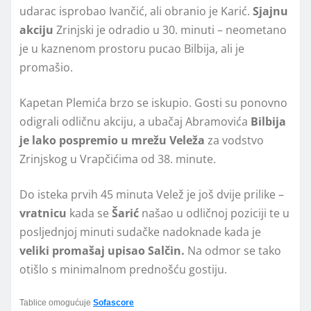
udarac isprobao Ivančić, ali obranio je Karić.
Sjajnu
akciju
Zrinjski je odradio u 30. minuti – neometano
je u kaznenom prostoru pucao Bilbija, ali je
promašio.
Kapetan Plemića brzo se iskupio. Gosti su ponovno
odigrali odličnu akciju, a ubačaj Abramovića
Bilbija
je lako pospremio u mrežu Veleža
za vodstvo
Zrinjskog u Vrapčićima od 38. minute.
Do isteka prvih 45 minuta Velež je još dvije prilike –
vratnicu
kada se
Šarić
našao u odličnoj poziciji te u
posljednjoj minuti sudačke nadoknade kada je
veliki promašaj upisao Salčin.
Na odmor se tako
otišlo s minimalnom prednošću gostiju.
Tablice omogućuje
Sofascore