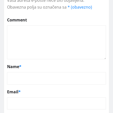
Vaša adresa e-pošte neće biti objavljena.
Obavezna polja su označena sa
* (obavezno)
Comment
Name
*
Email
*