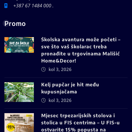
+387 67 1484 000 .
Promo
Školska avantura može početi –
sve što vaš školarac treba
pronađite u trgovinama Mališić
Home&Decor!
kol 3, 2026
Kelj pupčar je hit među
kupusnjačama
kol 3, 2026
Mjesec trpezarijskih stolova i
stolica u FIS centrima – U FIS-u
ostvarite 15% popusta na