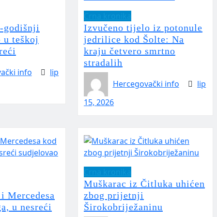
Crna kronika
-godišnji
Izvučeno tijelo iz potonule
 u teškoj
jedrilice kod Šolte: Na
reći
kraju četvero smrtno
stradalih
ački info
lip
Hercegovački info
lip
15, 2026
Crna kronika
Muškarac iz Čitluka uhićen
i Mercedesa
zbog prijetnji
a, u nesreći
Širokobriježaninu