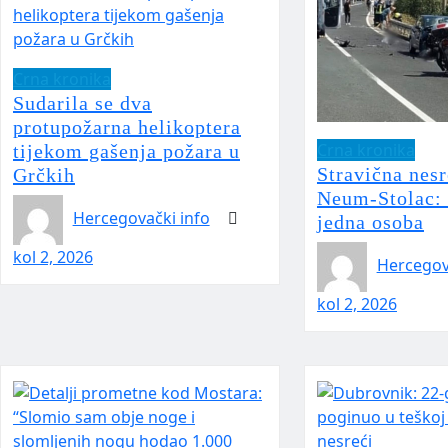
Crna kronika
Sudarila se dva
protupožarna helikoptera
Crna kronika
tijekom gašenja požara u
Stravična nesr
Grčkih
Neum-Stolac: 
Hercegovački info
jedna osoba
kol 2, 2026
Hercegov
kol 2, 2026