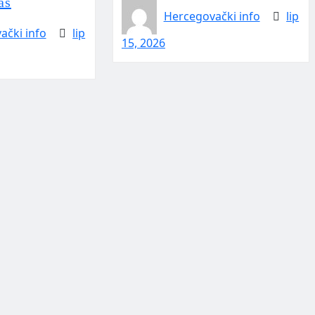
as
Hercegovački info
lip
ački info
lip
15, 2026