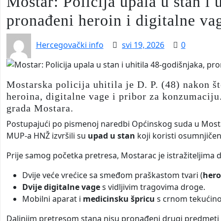
Mostar: Policija upala u stan i 
pronađeni heroin i digitalne va
Hercegovački info
svi 19, 2026
0
Mostarska policija uhitila je D. P. (48) nakon 
heroina, digitalne vage i pribor za konzumaciju
grada Mostara.
Postupajući po pismenoj naredbi Općinskog suda u Mostaru,
MUP-a HNŽ izvršili su
upad u stan
koji koristi osumnjičen
Prije samog početka pretresa, Mostarac je istražiteljima
Dvije veće vrećice sa smeđom praškastom tvari (
hero
Dvije digitalne vage
s vidljivim tragovima droge.
Mobilni aparat i
medicinsku
špricu
s crnom tekućin
Daljnjim pretresom stana nisu pronađeni drugi predmeti k