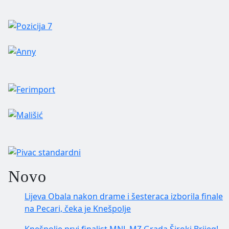
Novo
Lijeva Obala nakon drame i šesteraca izborila finale
na Pecari, čeka je Knešpolje