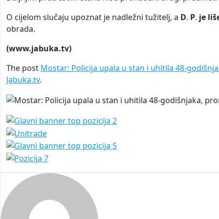
O cijelom slučaju upoznat je nadležni tužitelj, a
D
.
P
.
je li
obrada.
(www.jabuka.tv)
The post
Mostar: Policija upala u stan i uhitila 48-godišnj
Jabuka.tv
.