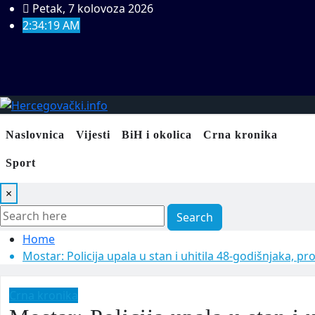
Skip
Petak, 7 kolovoza 2026
to
2:34:20 AM
content
Naslovnica
Vijesti
BiH i okolica
Crna kronika
Sport
×
Search
Home
Mostar: Policija upala u stan i uhitila 48-godišnjaka, pr
Crna kronika