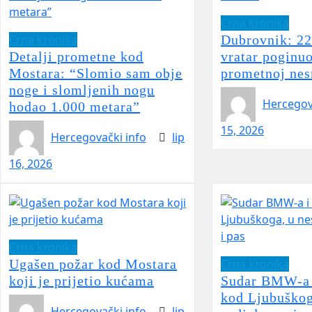
Crna kronika
Crna kronika
Dubrovnik: 22
Detalji prometne kod
vratar poginuo
Mostara: “Slomio sam obje
prometnoj nes
noge i slomljenih nogu
Hercegov
hodao 1.000 metara”
15, 2026
Hercegovački info
lip
16, 2026
Crna kronika
Ugašen požar kod Mostara
Crna kronika
koji je prijetio kućama
Sudar BMW-a 
kod Ljubuškog
Hercegovački info
lip