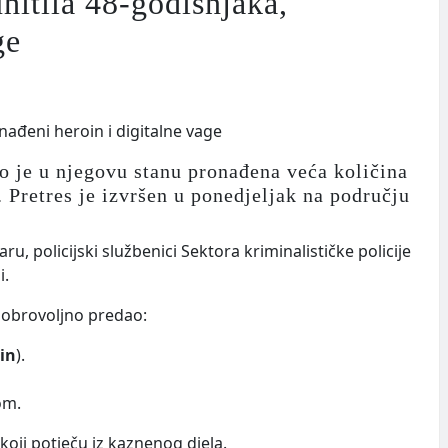
uhitila 48-godišnjaka,
ge
što je u njegovu stanu pronađena veća količina
. Pretres je izvršen u ponedjeljak na području
 policijski službenici Sektora kriminalističke policije
i.
 dobrovoljno predao:
in
).
om.
oji potječu iz kaznenog djela.