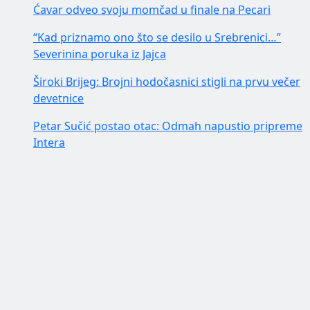
Ćavar odveo svoju momčad u finale na Pecari
“Kad priznamo ono što se desilo u Srebrenici…”
Severinina poruka iz Jajca
Široki Brijeg: Brojni hodočasnici stigli na prvu večer
devetnice
Petar Sučić postao otac: Odmah napustio pripreme
Intera