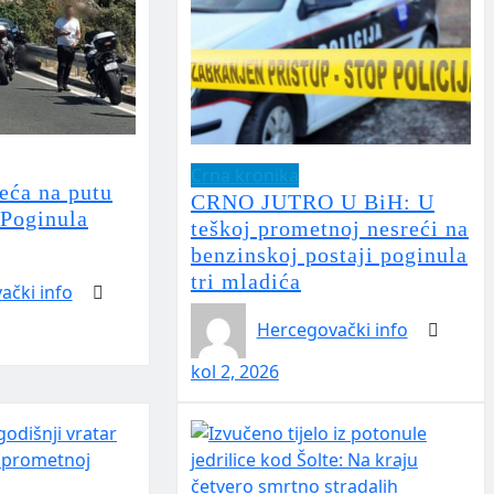
Crna kronika
eća na putu
CRNO JUTRO U BiH: U
Poginula
teškoj prometnoj nesreći na
benzinskoj postaji poginula
tri mladića
ački info
Hercegovački info
kol 2, 2026