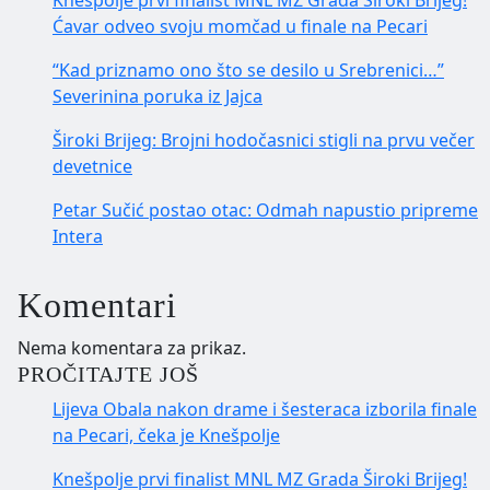
Knešpolje prvi finalist MNL MZ Grada Široki Brijeg!
Ćavar odveo svoju momčad u finale na Pecari
“Kad priznamo ono što se desilo u Srebrenici…”
Severinina poruka iz Jajca
Široki Brijeg: Brojni hodočasnici stigli na prvu večer
devetnice
Petar Sučić postao otac: Odmah napustio pripreme
Intera
Komentari
Nema komentara za prikaz.
PROČITAJTE JOŠ
Lijeva Obala nakon drame i šesteraca izborila finale
na Pecari, čeka je Knešpolje
Knešpolje prvi finalist MNL MZ Grada Široki Brijeg!