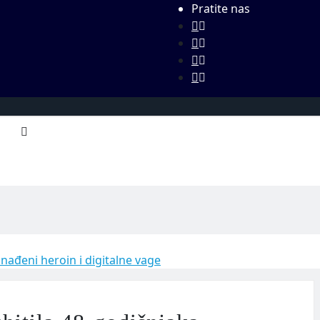
Pratite nas
onađeni heroin i digitalne vage