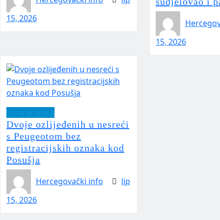
sudjelovao i p
15, 2026
Hercegov
15, 2026
Crna kronika
Dvoje ozlijeđenih u nesreći
s Peugeotom bez
registracijskih oznaka kod
Posušja
Hercegovački info
lip
15, 2026