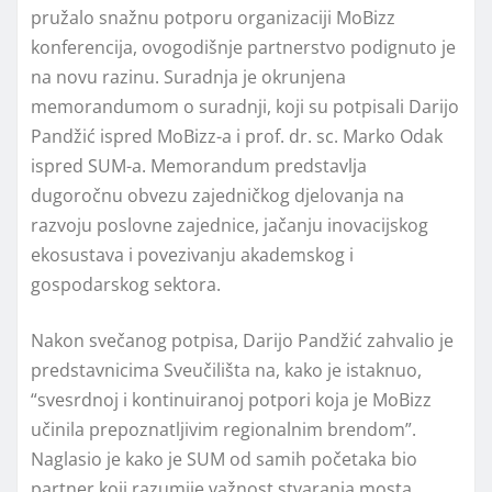
pružalo snažnu potporu organizaciji MoBizz
konferencija, ovogodišnje partnerstvo podignuto je
na novu razinu. Suradnja je okrunjena
memorandumom o suradnji, koji su potpisali Darijo
Pandžić ispred MoBizz-a i prof. dr. sc. Marko Odak
ispred SUM-a. Memorandum predstavlja
dugoročnu obvezu zajedničkog djelovanja na
razvoju poslovne zajednice, jačanju inovacijskog
ekosustava i povezivanju akademskog i
gospodarskog sektora.
Nakon svečanog potpisa, Darijo Pandžić zahvalio je
predstavnicima Sveučilišta na, kako je istaknuo,
“svesrdnoj i kontinuiranoj potpori koja je MoBizz
učinila prepoznatljivim regionalnim brendom”.
Naglasio je kako je SUM od samih početaka bio
partner koji razumije važnost stvaranja mosta