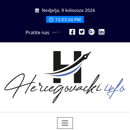
Skip
Nedjelja, 9 kolovoza 2026
to
content
12:03:36 PM
Pratite nas