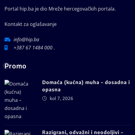
Portal hip.ba je dio Mreže hercegovačkih portala.
Kontakt za oglašavanje
info@hip.ba
+387 67 1484 000 .
Promo
Domaća (kućna) muha – dosadna i
opasna
kol 7, 2026
Razigrani, odvažni i neodoljivi –