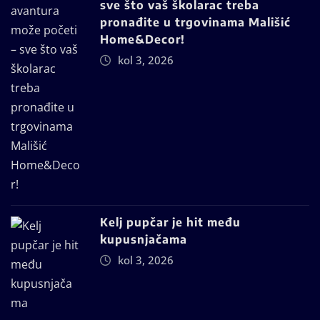
sve što vaš školarac treba
pronađite u trgovinama Mališić
Home&Decor!
kol 3, 2026
Kelj pupčar je hit među
kupusnjačama
kol 3, 2026