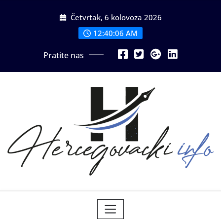
Skip
Četvrtak, 6 kolovoza 2026
to
content
12:40:08 AM
Pratite nas