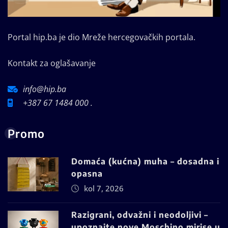
Portal hip.ba je dio Mreže hercegovačkih portala.
Kontakt za oglašavanje
info@hip.ba
+387 67 1484 000 .
Promo
Domaća (kućna) muha – dosadna i
opasna
kol 7, 2026
Razigrani, odvažni i neodoljivi –
upoznajte nove Moschino mirise u