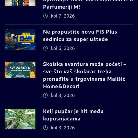
Parfumeriji M!
kol 7, 2026
Ne propustite novu FIS Plus
sedmicu za super uštede
kol 6, 2026
Školska avantura može početi –
sve što vaš školarac treba
pronađite u trgovinama Mališić
Home&Decor!
kol 3, 2026
Kelj pupčar je hit među
kupusnjačama
kol 3, 2026