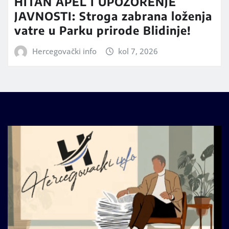
HITAN APEL I UPOZORENJE
JAVNOSTI: Stroga zabrana loženja
vatre u Parku prirode Blidinje!
Hercegovački info
kol 7, 2026