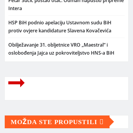
Petar Sučić postao otac: Odmah napustio pripreme
Intera
HSP BiH podnio apelaciju Ustavnom sudu BiH
protiv ovjere kandidature Slavena Kovačevića
Obilježavanje 31. obljetnice VRO „Maestral“ i
oslobođenja Jajca uz pokroviteljstvo HNS-a BiH
MOŽDA STE PROPUSTILI