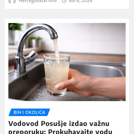
Hercegovački info
kol 6, 2026
BIH I OKOLICA
Vodovod Posušje izdao važnu
preporuku: Prokuhavajte vodu