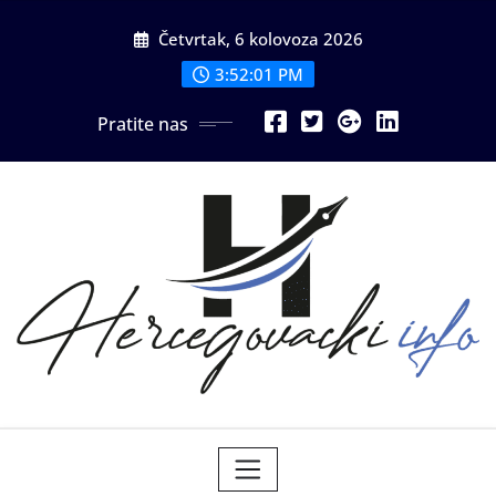
Skip
Četvrtak, 6 kolovoza 2026
to
content
3:52:03 PM
Pratite nas