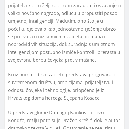
prijatelja koji, u želji za brzom zaradom i osvajanjem
velike novčane nagrade, odlučuju prepustiti posao
umjetnoj inteligenciji. Međutim, ono što je u
početku djelovalo kao jednostavno rješenje ubrzo
se pretvara u niz komičnih zapleta, obmana i
nepredvidivih situacija, dok suradnja s umjetnom
inteligencijom postupno izmiče kontroli i prerasta u
svojevrsnu borbu čovjeka protiv mašine.
Kroz humor i brze zaplete predstava progovara o
suvremenom društvu, ambicijama, prijateljstvu i
odnosu čovjeka i tehnologije, priopćeno je iz
Hrvatskog doma hercega Stjepana Kosače.
U predstavi glume Domagoj Ivanković i Lovre
Kondža, režiju potpisuje Dražen Krešić, dok je autor
dramskog teksta Vid Lež. Gostovanje se realizira u