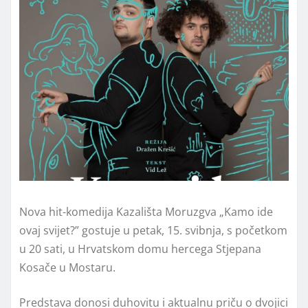
Nova hit-komedija Kazališta Moruzgva „Kamo ide
ovaj svijet?” gostuje u petak, 15. svibnja, s početkom
u 20 sati, u Hrvatskom domu hercega Stjepana
Kosače u Mostaru.
Predstava donosi duhovitu i aktualnu priču o dvojici