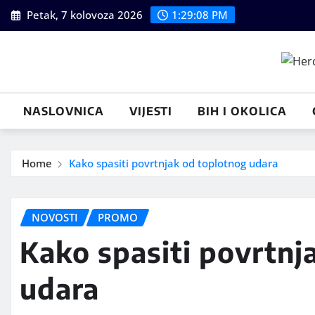
Skip
Petak, 7 kolovoza 2026
1:29:09 PM
to
content
NASLOVNICA
VIJESTI
BIH I OKOLICA
Home
Kako spasiti povrtnjak od toplotnog udara
NOVOSTI
PROMO
Kako spasiti povrtnj
udara