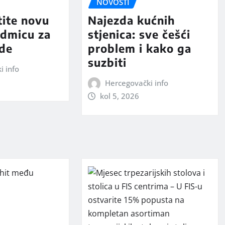
NOVOSTI
tite novu
Najezda kućnih
edmicu za
stjenica: sve češći
ede
problem i kako ga
suzbiti
i info
Hercegovački info
kol 5, 2026