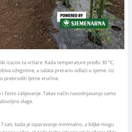
eliki izazov za vrtlare. Kada temperature pređu 30 °C,
dobiva ožegotine, a salata prerano odlazi u sjeme. Uz
prebroditi ljetne vrućine.
o i često zalijevanje. Takav način navodnjavanja samo
 dovoljno vlage.
i 7 sati, kada je isparavanje minimalno, a biljke mogu