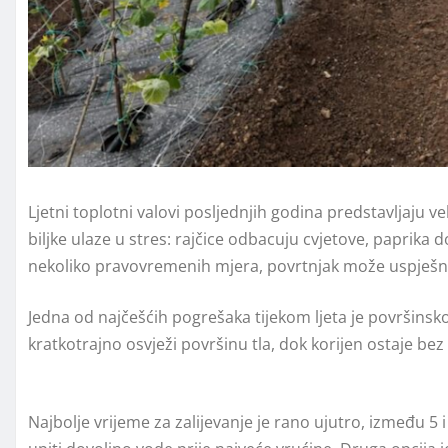
Ljetni toplotni valovi posljednjih godina predstavljaju v
biljke ulaze u stres: rajčice odbacuju cvjetove, paprika 
nekoliko pravovremenih mjera, povrtnjak može uspješno 
Jedna od najčešćih pogrešaka tijekom ljeta je površinsk
kratkotrajno osvježi površinu tla, dok korijen ostaje bez
Najbolje vrijeme za zalijevanje je rano ujutro, između 5 