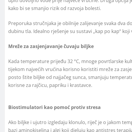
upiti dovoljno vode prije najveće vrućine. Druga opcija je
kako bi se smanjio rizik od razvoja bolesti.
Preporuka stručnjaka je obilnije zalijevanje svaka dva d
dubinu tla. Idealno rješenje su sustavi „kap po kap“ koj
Mreže za zasjenjavanje čuvaju biljke
Kada temperature prijeđu 32 °C, mnoge povrtlarske kultu
tijekom najvećih vrućina korisno koristiti mreže za zas
posto štite biljke od najjačeg sunca, smanjuju temper
korisne za rajčicu, papriku i krastavce.
Biostimulatori kao pomoć protiv stresa
Ako biljke i ujutro izgledaju klonulo, riječ je o jakom
bazi aminokiselina i algi koji djeluju kao antistres terap