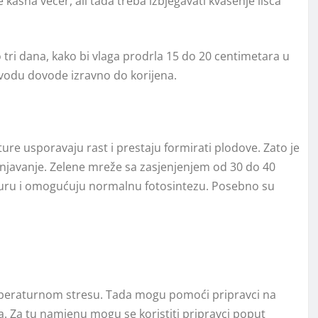
 kasna večer, ali tada treba izbjegavati kvašenje lišća
o tri dana, kako bi vlaga prodrla 15 do 20 centimetara u
i vodu dovode izravno do korijena.
re usporavaju rast i prestaju formirati plodove. Zato je
jenjavanje. Zelene mreže sa zasjenjenjem od 30 do 40
aturu i omogućuju normalnu fotosintezu. Posebno su
 temperaturnom stresu. Tada mogu pomoći pripravci na
ija. Za tu namjenu mogu se koristiti pripravci poput