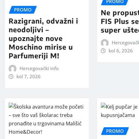
PROMO
PROMO
Ne propus
Razigrani, odvažni i
FIS Plus s
neodoljivi –
super ušt
upoznajte nove
Hercegovačk
Moschino mirise u
kol 6, 2026
Parfumeriji M!
Hercegovački info
kol 7, 2026
PROMO