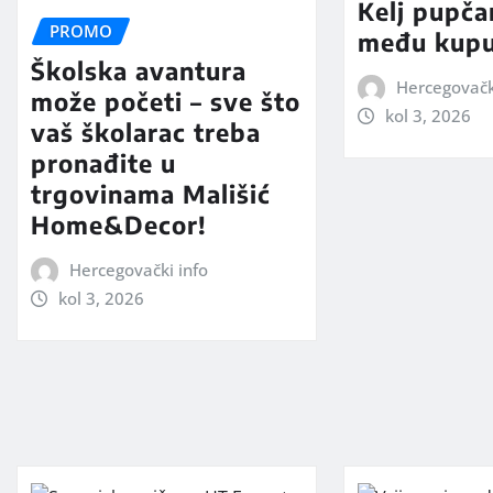
Kelj pupčar
PROMO
među kup
Školska avantura
Hercegovačk
može početi – sve što
kol 3, 2026
vaš školarac treba
pronađite u
trgovinama Mališić
Home&Decor!
Hercegovački info
kol 3, 2026