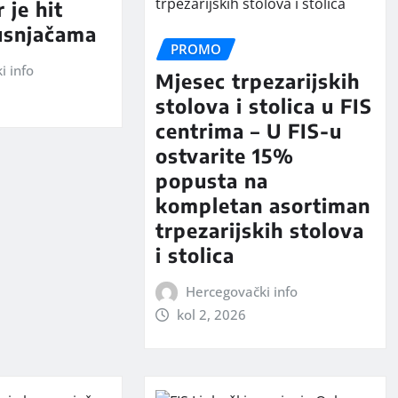
 je hit
usnjačama
PROMO
i info
Mjesec trpezarijskih
stolova i stolica u FIS
centrima – U FIS-u
ostvarite 15%
popusta na
kompletan asortiman
trpezarijskih stolova
i stolica
Hercegovački info
kol 2, 2026