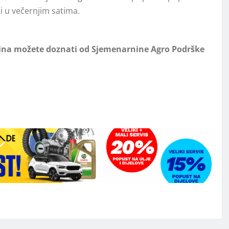
ti u večernjim satima.
rućina možete doznati od Sjemenarnine Agro Podrške