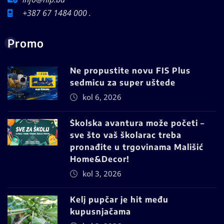
+387 67 1484 000 .
Promo
Ne propustite novu FIS Plus
sedmicu za super uštede
kol 6, 2026
Školska avantura može početi –
sve što vaš školarac treba
pronađite u trgovinama Mališić
Home&Decor!
kol 3, 2026
Kelj pupčar je hit među
kupusnjačama