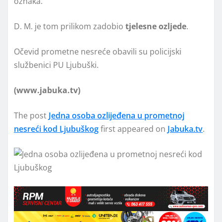
oznaka.
D. M. je tom prilikom zadobio
tjelesne ozljede
.
Očevid prometne nesreće obavili su policijski
službenici PU Ljubuški.
(www.jabuka.tv)
The post
Jedna osoba ozlijeđena u prometnoj
nesreći kod Ljubuškog
first appeared on
Jabuka.tv
.