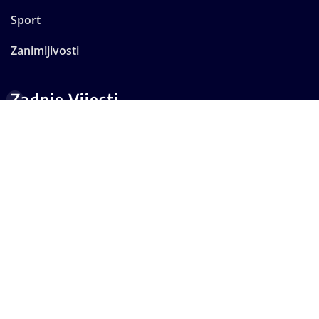
Sport
Zanimljivosti
Zadnje Vijesti
Široki Brijeg i Sloga podijelili bodove u izjednačenoj
utakmici
Thompson okupio više od 20 tisuća ljudi u Imotskom
Počeo Maraton lađa na Neretvi: 31 ekipa krenula iz
Metkovića
U splitsku bolnicu dovezen s nevjerojatnih 6,2 promila:
„To je mrtvo tilo“