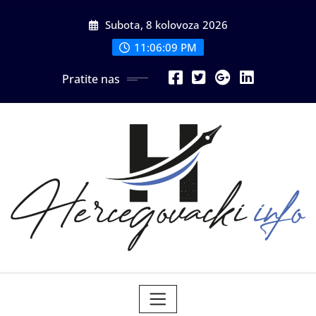
Skip
Subota, 8 kolovoza 2026
to
content
11:06:10 PM
Pratite nas