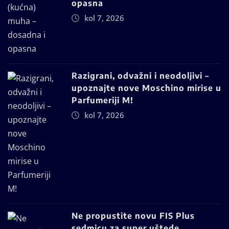
opasna
kol 7, 2026
Razigrani, odvažni i neodoljivi –
upoznajte nove Moschino mirise u
Parfumeriji M!
kol 7, 2026
Ne propustite novu FIS Plus
sedmicu za super uštede