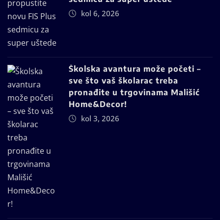
kol 6, 2026
Školska avantura može početi –
sve što vaš školarac treba
pronađite u trgovinama Mališić
Home&Decor!
kol 3, 2026