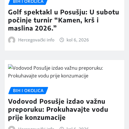
BIH I OKOLICA
Golf spektakl u Posušju: U subotu
počinje turnir “Kamen, krš i
maslina 2026.”
Hercegovački info
kol 6, 2026
BIH I OKOLICA
Vodovod Posušje izdao važnu
preporuku: Prokuhavajte vodu
prije konzumacije
Hercegovački info
kol 6, 2026