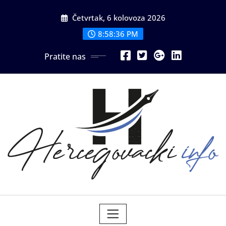
Skip
Četvrtak, 6 kolovoza 2026
to
content
8:58:38 PM
Pratite nas