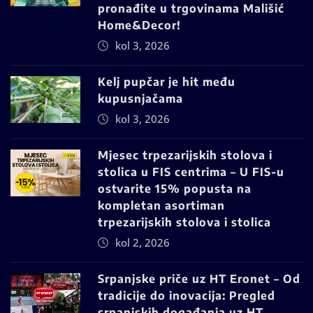
pronađite u trgovinama Mališić
Home&Decor!
kol 3, 2026
Kelj pupčar je hit među
kupusnjačama
kol 3, 2026
Mjesec trpezarijskih stolova i
stolica u FIS centrima – U FIS-u
ostvarite 15% popusta na
kompletan asortiman
trpezarijskih stolova i stolica
kol 2, 2026
Srpanjske priče uz HT Eronet – Od
tradicije do inovacija: Pregled
srpanjskih događanja uz HT