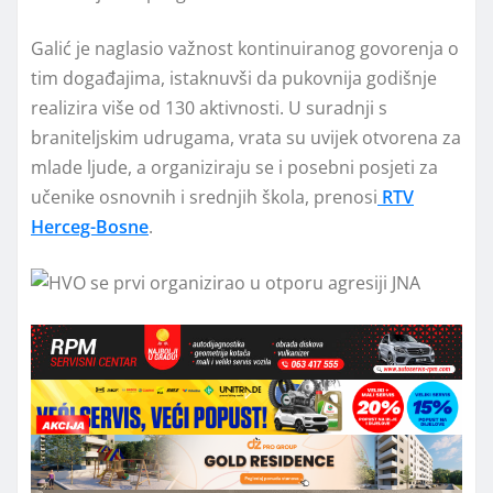
Galić je naglasio važnost kontinuiranog govorenja o
tim događajima, istaknuvši da pukovnija godišnje
realizira više od 130 aktivnosti. U suradnji s
braniteljskim udrugama, vrata su uvijek otvorena za
mlade ljude, a organiziraju se i posebni posjeti za
učenike osnovnih i srednjih škola, prenosi
RTV
Herceg-Bosne
.