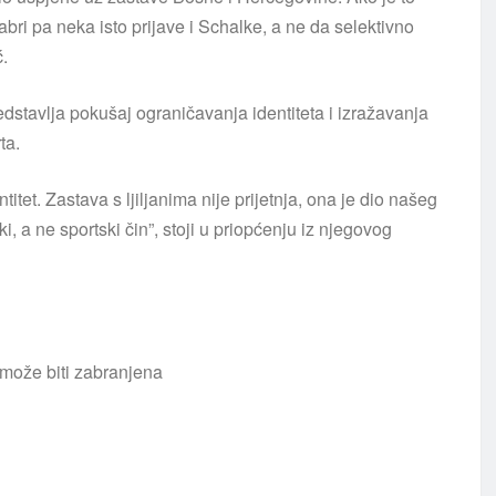
ri pa neka isto prijave i Schalke, a ne da selektivno
ć.
dstavlja pokušaj ograničavanja identiteta i izražavanja
ta.
tet. Zastava s ljiljanima nije prijetnja, ona je dio našeg
i, a ne sportski čin”, stoji u priopćenju iz njegovog