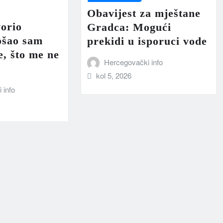
Obavijest za mještane
orio
Gradca: Mogući
ošao sam
prekidi u isporuci vode
, što me ne
Hercegovački info
kol 5, 2026
 info