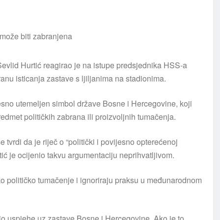
Sevlid Hurtić reagirao je na istupe predsjednika HSS-a
nu isticanja zastave s ljiljanima na stadionima.
ijesno utemeljen simbol države Bosne i Hercegovine, koji
predmet političkih zabrana ili proizvoljnih tumačenja.
vrdi da je riječ o “politički i povijesno opterećenoj
rtić je ocijenio takvu argumentaciju neprihvatljivom.
sko političko tumačenje i ignoriraju praksu u međunarodnom
vio uspjehe uz zastave Bosne i Hercegovine. Ako je to