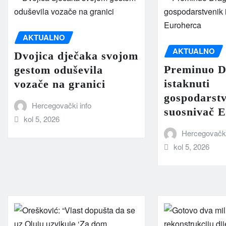
AKTUALNO
AKTUALNO
Dvojica dječaka svojom
Preminuo D
gestom oduševila
istaknuti
vozače na granici
gospodarstv
Hercegovački info
suosnivač 
kol 5, 2026
Hercegovački
kol 5, 2026