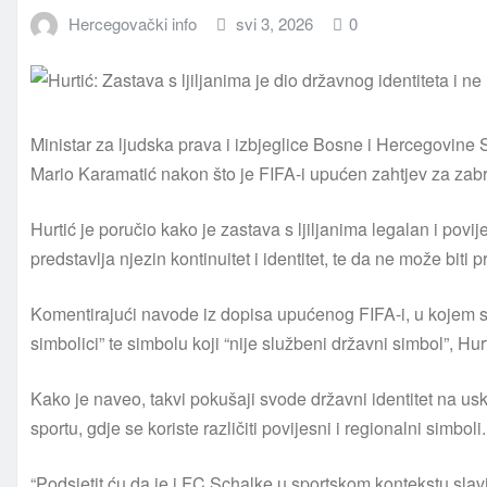
Hercegovački info
svi 3, 2026
0
Ministar za ljudska prava i izbjeglice Bosne i Hercegovine 
Mario Karamatić nakon što je FIFA-i upućen zahtjev za zabra
Hurtić je poručio kako je zastava s ljiljanima legalan i pov
predstavlja njezin kontinuitet i identitet, te da ne može biti 
Komentirajući navode iz dopisa upućenog FIFA-i, u kojem se t
simbolici” te simbolu koji “nije službeni državni simbol”, Hu
Kako je naveo, takvi pokušaji svode državni identitet na u
sportu, gdje se koriste različiti povijesni i regionalni simboli.
“Podsjetit ću da je i FC Schalke u sportskom kontekstu sla