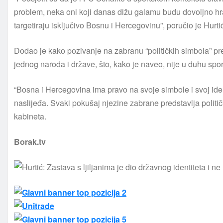
problem, neka oni koji danas dižu galamu budu dovoljno hrab
targetiraju isključivo Bosnu i Hercegovinu”, poručio je Hurti
Dodao je kako pozivanje na zabranu “političkih simbola” pre
jednog naroda i države, što, kako je naveo, nije u duhu spor
“Bosna i Hercegovina ima pravo na svoje simbole i svoj identi
naslijeđa. Svaki pokušaj njezine zabrane predstavlja političk
kabineta.
Borak.tv