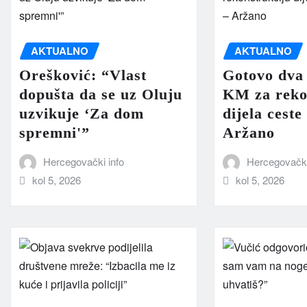
AKTUALNO
AKTUALNO
Orešković: “Vlast
Gotovo dva 
dopušta da se uz Oluju
KM za reko
uzvikuje ‘Za dom
dijela ceste
spremni'”
Aržano
Hercegovački info
Hercegovački
kol 5, 2026
kol 5, 2026