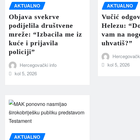
AKTUALNO
AKTUALNO
Objava svekrve
Vučić odgov
podijelila društvene
Helezu: “D
mreže: “Izbacila me iz
vam na noge
kuće i prijavila
uhvatiš?”
policiji”
Hercegovački
kol 5, 2026
Hercegovački info
kol 5, 2026
AKTUALNO