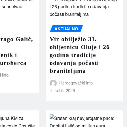
AKTUALNO
rago Galić,
Vir obilježio 31.
obljetnicu Oluje i 26
enik i
godina tradicije
Euroherca
odavanja počasti
braniteljima
 info
Hercegovački info
kol 5, 2026