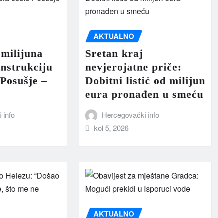
AKTUALNO
milijuna
Sretan kraj
nstrukciju
nevjerojatne priče:
 Posušje –
Dobitni listić od milijun
eura pronađen u smeću
 info
Hercegovački info
kol 5, 2026
AKTUALNO