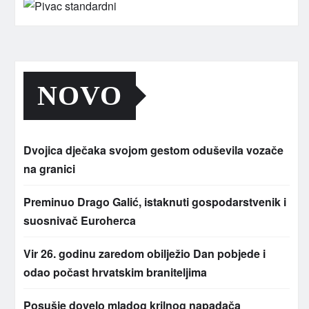
NOVO
Dvojica dječaka svojom gestom oduševila vozače
na granici
Preminuo Drago Galić, istaknuti gospodarstvenik i
suosnivač Euroherca
Vir 26. godinu zaredom obilježio Dan pobjede i
odao počast hrvatskim braniteljima
Posušje dovelo mladog krilnog napadača