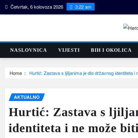
Skip
Četvrtak, 6 kolovoza 2026
3:22 am
to
content
NASLOVNICA
VIJESTI
BIH I OKOLICA
Home
Hurtić: Zastava s ljiljanima je dio državnog identiteta 
AKTUALNO
Hurtić: Zastava s ljilj
identiteta i ne može bi