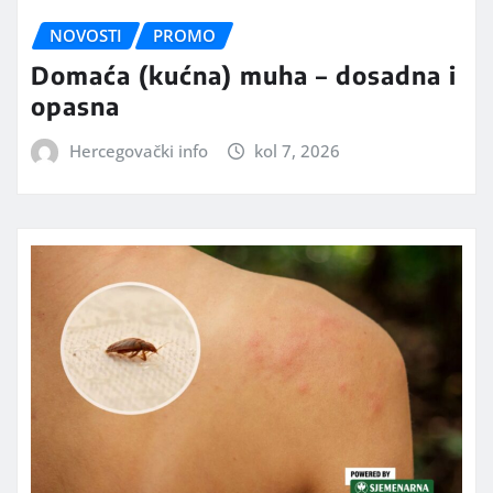
NOVOSTI
PROMO
Domaća (kućna) muha – dosadna i
opasna
Hercegovački info
kol 7, 2026