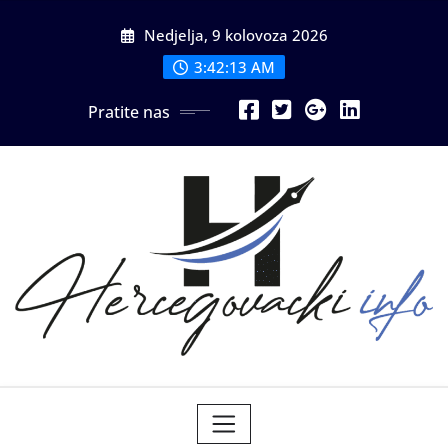
Skip
Nedjelja, 9 kolovoza 2026
to
content
3:42:15 AM
Pratite nas