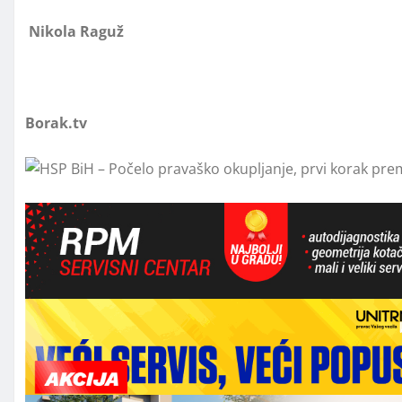
Nikola Raguž
Borak.tv