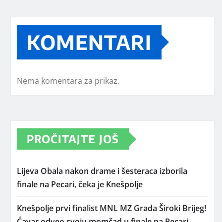
KOMENTARI
Nema komentara za prikaz.
PROČITAJTE JOŠ
Lijeva Obala nakon drame i šesteraca izborila
finale na Pecari, čeka je Knešpolje
Knešpolje prvi finalist MNL MZ Grada Široki Brijeg!
Ćavar odveo svoju momčad u finale na Pecari