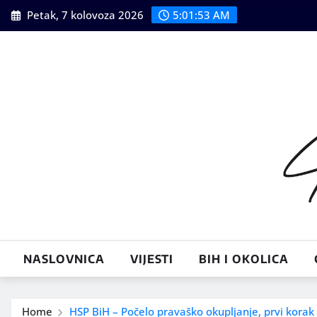
Skip
Petak, 7 kolovoza 2026
5:01:55 AM
to
content
NASLOVNICA
VIJESTI
BIH I OKOLICA
Home
HSP BiH – Počelo pravaško okupljanje, prvi korak