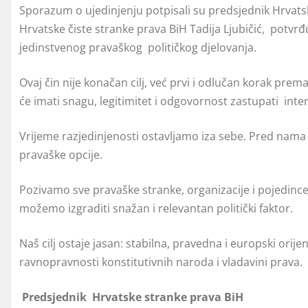
Sporazum o ujedinjenju potpisali su predsjednik Hrvat
Hrvatske čiste stranke prava BiH Tadija Ljubičić,
potvrđu
jedinstvenog pravaškog
političkog djelovanja.
Ovaj čin nije konačan cilj, već prvi i odlučan korak pre
će imati snagu, legitimitet i odgovornost zastupati
inte
Vrijeme razjedinjenosti ostavljamo iza sebe. Pred nama 
pravaške opcije.
Pozivamo sve pravaške stranke, organizacije i pojedince
možemo izgraditi snažan i relevantan politički faktor.
Naš cilj ostaje jasan: stabilna, pravedna i europski orij
ravnopravnosti konstitutivnih naroda i vladavini prava.
Predsjednik Hrvatske stranke prava BiH