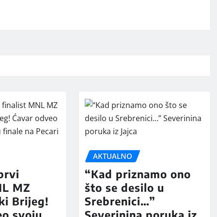
AKTUALNO
prvi
“Kad priznamo ono
MNL MZ
što se desilo u
ki Brijeg!
Srebrenici…”
eo svoju
Severinina poruka iz