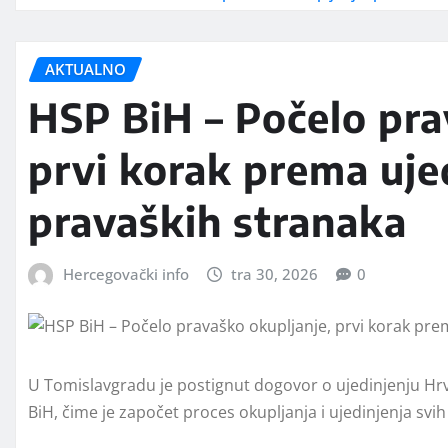
AKTUALNO
HSP BiH – Počelo pra
prvi korak prema uje
pravaških stranaka
Hercegovački info
tra 30, 2026
0
U Tomislavgradu je postignut dogovor o ujedinjenju Hrv
BiH, čime je započet proces okupljanja i ujedinjenja svi