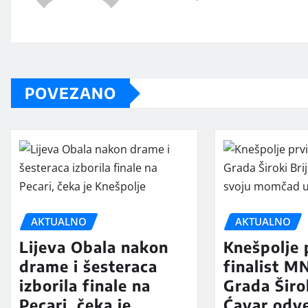
POVEZANO
AKTUALNO
AKTUALNO
Lijeva Obala nakon
Knešpolje 
drame i šesteraca
finalist 
izborila finale na
Grada Širo
Pecari, čeka je
Ćavar odv