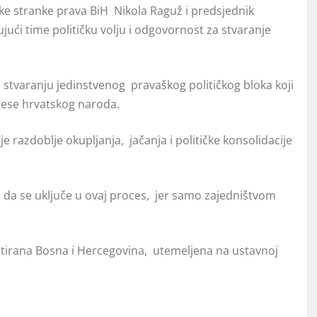
ske stranke prava BiH
Nikola Raguž i predsjednik
jući time političku volju i odgovornost za stvaranje
ma stvaranju jedinstvenog
pravaškog političkog bloka koji
rese hrvatskog naroda.
je razdoblje okupljanja,
jačanja i političke konsolidacije
 da se uključe u ovaj proces,
jer samo zajedništvom
entirana Bosna i Hercegovina,
utemeljena na ustavnoj