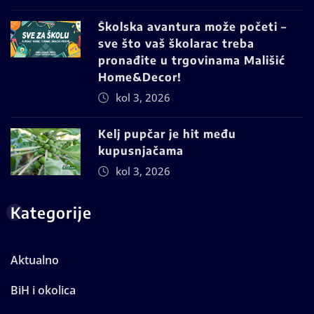
Školska avantura može početi –
sve što vaš školarac treba
pronađite u trgovinama Mališić
Home&Decor!
kol 3, 2026
Kelj pupčar je hit među
kupusnjačama
kol 3, 2026
Kategorije
Aktualno
BiH i okolica