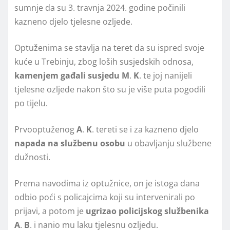
sumnje da su 3. travnja 2024. godine počinili
kazneno djelo tjelesne ozljede.
Optuženima se stavlja na teret da su ispred svoje
kuće u Trebinju, zbog loših susjedskih odnosa,
kamenjem gađali susjedu
M
.
K
. te joj nanijeli
tjelesne ozljede nakon što su je više puta pogodili
po tijelu.
Prvooptuženog
A
.
K
. tereti se i za kazneno djelo
napada na službenu osobu
u obavljanju službene
dužnosti.
Prema navodima iz optužnice, on je istoga dana
odbio poći s policajcima koji su intervenirali po
prijavi, a potom je
ugrizao policijskog službenika
A
.
B
. i nanio mu laku tjelesnu ozljedu.