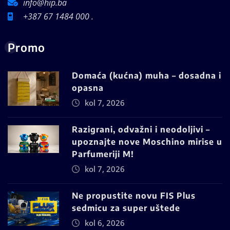
info@hip.ba
+387 67 1484 000 .
Promo
Domaća (kućna) muha – dosadna i
opasna
kol 7, 2026
Razigrani, odvažni i neodoljivi –
upoznajte nove Moschino mirise u
Parfumeriji M!
kol 7, 2026
Ne propustite novu FIS Plus
sedmicu za super uštede
kol 6, 2026