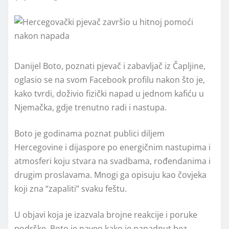
Danijel Boto, poznati pjevač i zabavljač iz Čapljine,
oglasio se na svom Facebook profilu nakon što je,
kako tvrdi, doživio fizički napad u jednom kafiću u
Njemačka, gdje trenutno radi i nastupa.
Boto je godinama poznat publici diljem
Hercegovine i dijaspore po energičnim nastupima i
atmosferi koju stvara na svadbama, rođendanima i
drugim proslavama. Mnogi ga opisuju kao čovjeka
koji zna “zapaliti” svaku feštu.
U objavi koja je izazvala brojne reakcije i poruke
podrške, Boto je naveo kako je napadnut bez