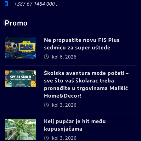
+387 67 1484 000 .
Promo
Ne propustite novu FIS Plus
sedmicu za super uštede
kol 6, 2026
Školska avantura može početi –
sve što vaš školarac treba
pronađite u trgovinama Mališić
Home&Decor!
kol 3, 2026
Kelj pupčar je hit među
kupusnjačama
kol 3, 2026