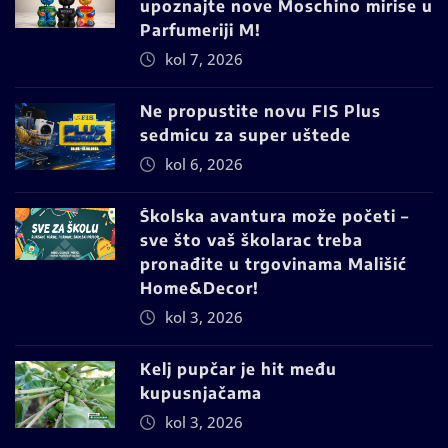
upoznajte nove Moschino mirise u
Parfumeriji M!
kol 7, 2026
Ne propustite novu FIS Plus
sedmicu za super uštede
kol 6, 2026
Školska avantura može početi –
sve što vaš školarac treba
pronađite u trgovinama Mališić
Home&Decor!
kol 3, 2026
Kelj pupčar je hit među
kupusnjačama
kol 3, 2026