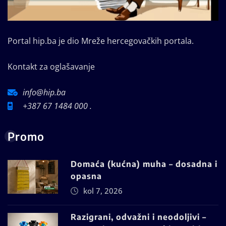
Portal hip.ba je dio Mreže hercegovačkih portala.
Kontakt za oglašavanje
info@hip.ba
+387 67 1484 000 .
Promo
Domaća (kućna) muha – dosadna i
opasna
kol 7, 2026
Razigrani, odvažni i neodoljivi –