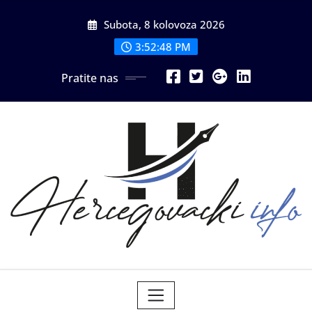
Skip
Subota, 8 kolovoza 2026
to
content
3:52:49 PM
Pratite nas