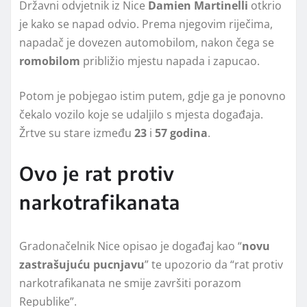
Državni odvjetnik iz Nice
Damien
Martinelli
otkrio
je kako se napad odvio. Prema njegovim riječima,
napadač je dovezen automobilom, nakon čega se
romobilom
približio mjestu napada i zapucao.
Potom je pobjegao istim putem, gdje ga je ponovno
čekalo vozilo koje se udaljilo s mjesta događaja.
Žrtve su stare između
23
i
57
godina
.
Ovo je rat protiv
narkotrafikanata
Gradonačelnik Nice opisao je događaj kao “
novu
zastrašujuću
pucnjavu
” te upozorio da “rat protiv
narkotrafikanata ne smije završiti porazom
Republike”.