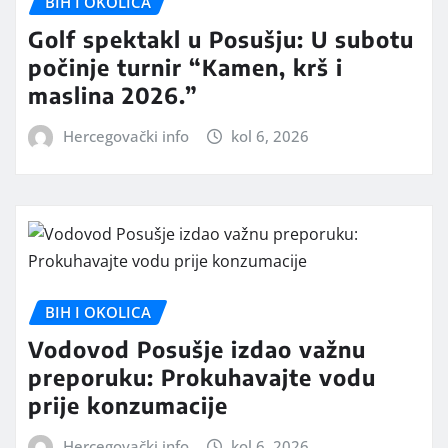
BIH I OKOLICA
Golf spektakl u Posušju: U subotu
počinje turnir “Kamen, krš i
maslina 2026.”
Hercegovački info
kol 6, 2026
BIH I OKOLICA
Vodovod Posušje izdao važnu
preporuku: Prokuhavajte vodu
prije konzumacije
Hercegovački info
kol 6, 2026