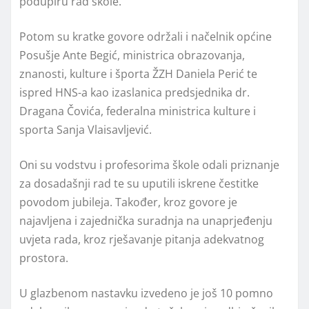
podupiru rad škole.
Potom su kratke govore održali i načelnik općine
Posušje Ante Begić, ministrica obrazovanja,
znanosti, kulture i športa ŽZH Daniela Perić te
ispred HNS-a kao izaslanica predsjednika dr.
Dragana Čovića, federalna ministrica kulture i
sporta Sanja Vlaisavljević.
Oni su vodstvu i profesorima škole odali priznanje
za dosadašnji rad te su uputili iskrene čestitke
povodom jubileja. Također, kroz govore je
najavljena i zajednička suradnja na unaprjeđenju
uvjeta rada, kroz rješavanje pitanja adekvatnog
prostora.
U glazbenom nastavku izvedeno je još 10 pomno