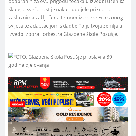
odabranih za ovu prigodu točaka u izvedbi učenika
škole, a svečanost je nakon dodjele priznanja
zaslužnima zaključena temom iz opere Ero s onog
svijeta te adaptacijom skladbe To je tvoja zemlja u
izvedbi zbora i orkestra Glazbene škole Posušje.