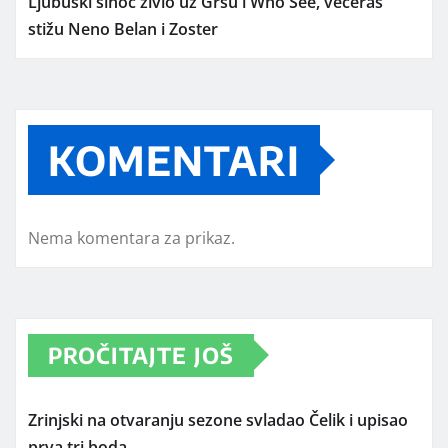
Ljubuški sinoć živio uz Gršu i Who See, večeras
stižu Neno Belan i Zoster
KOMENTARI
Nema komentara za prikaz.
PROČITAJTE JOŠ
Zrinjski na otvaranju sezone svladao Čelik i upisao
prva tri boda