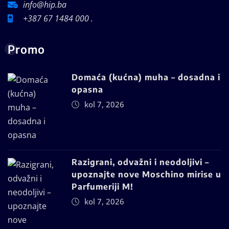
info@hip.ba
+387 67 1484 000 .
Promo
Domaća (kućna) muha – dosadna i
opasna
kol 7, 2026
Razigrani, odvažni i neodoljivi –
upoznajte nove Moschino mirise u
Parfumeriji M!
kol 7, 2026