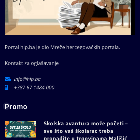
Portal hip.ba je dio Mreže hercegovačkih portala.
Kontakt za oglašavanje
info@hip.ba
+387 67 1484 000 .
Promo
Školska avantura može početi –
sve što vaš školarac treba
pronađite u trgovinama Mališić