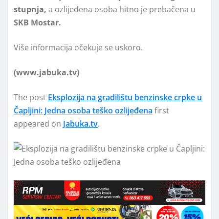
stupnja,
a ozlijeđena osoba hitno je prebačena u
SKB Mostar.
Više informacija očekuje se uskoro.
(www.jabuka.tv)
The post
Eksplozija na gradilištu benzinske crpke u
Čapljini: Jedna osoba teško ozlijeđena
first
appeared on
Jabuka.tv
.