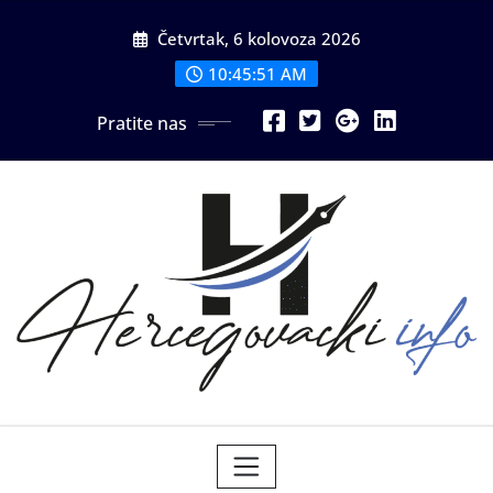
Skip
Četvrtak, 6 kolovoza 2026
to
content
10:45:53 AM
Pratite nas