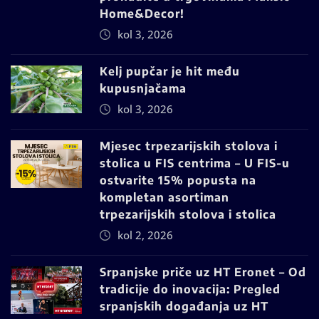
Home&Decor!
kol 3, 2026
Kelj pupčar je hit među
kupusnjačama
kol 3, 2026
Mjesec trpezarijskih stolova i
stolica u FIS centrima – U FIS-u
ostvarite 15% popusta na
kompletan asortiman
trpezarijskih stolova i stolica
kol 2, 2026
Srpanjske priče uz HT Eronet – Od
tradicije do inovacija: Pregled
srpanjskih događanja uz HT